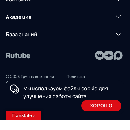
Управление
сопровождение
AXELOT AI
контейнерным
терминалом
Контакты
Академия
Предложение для
База знаний
учебных заведений
База знаний
© 2026 Группа компаний
Политика
AXELOT
конфиденциальности
Мы используем файлы cookie для
Пользовательское
улучшения работы сайта
соглашение
ХОРОШО
Design by INSAIM
Translate »