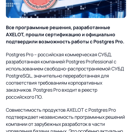
О компании
Партнеры
Продукты
ИТ-аккредитация
Импортозамещение
Все программные решения, разработанные
Управление цепями
Оптимизация в цепях
Услуги
AXELOT, прошли сертификацию и официально
поставок
поставок
Карьера
подтвердили возможность работы с Postgres Pro.
Логистический
Нетворкинг и обмен
Пресс-центр
Управление складами
Управление двором
консалтинг
опытом вместе с AXELOT
Postgres Pro – российская коммерческая СУБД,
разработанная компанией Postgres Professional с
Управление перевозками
Логистический
Новости
СМИ о нас
Автоматизация
Облачные сервисы
использованием свободно-распространяемой СУБД
и транспортным парком
консалтинг
процессов
PostgreSQL, значительно переработанная для
Мероприятия
Архив мероприятий
Формирование центров
Проекты
соответствия требованиям корпоративных
Интегрированное
Роботизация
Техническое оснащение
компетенций
заказчиков. Postgres Pro входит в реестр
планирование
Оборудование для склада
российского ПО.
Проекты
Контакты
Постпроектное
Управление
сопровождение
AXELOT AI
Совместимость продуктов AXELOT с Postgres Pro
контейнерным
Контакты
Академия
подтверждает независимость программных решений
терминалом
компании от зарубежных разработок в части
управления базами данных. Это особенно актуально