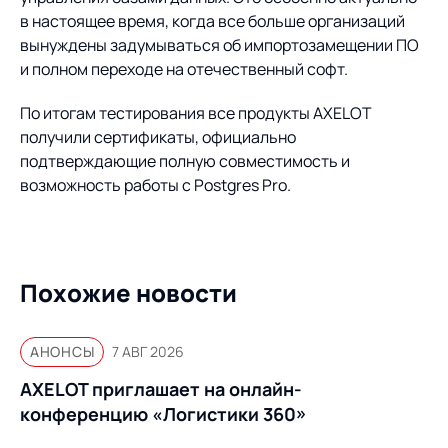
Предложение для
База знаний
в настоящее время, когда все больше организаций
учебных заведений
вынуждены задумываться об импортозамещении ПО
База знаний
и полном переходе на отечественный софт.
По итогам тестирования все продукты AXELOT
получили сертификаты, официально
подтверждающие полную совместимость и
возможность работы с Postgres Pro.
Похожие новости
АНОНСЫ
7 АВГ 2026
AXELOT приглашает на онлайн-
конференцию «Логистики 360»