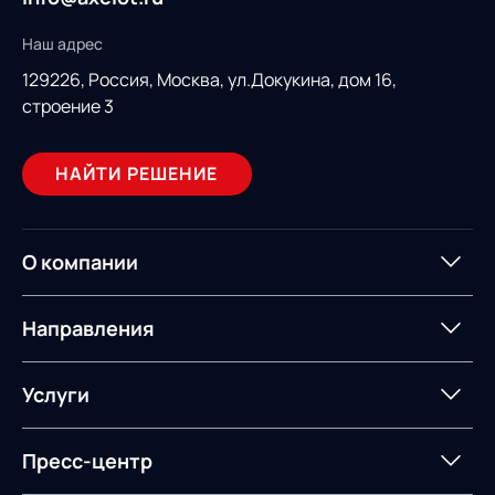
Наш адрес
129226, Россия,
Москва, ул.Докукина, дом 16,
строение 3
НАЙТИ РЕШЕНИЕ
О компании
О компании
Партнеры
Направления
ИТ-аккредитация
Импортозамещение
Управление цепями
Оптимизация в цепях
Услуги
поставок
поставок
Карьера
Логистический
Нетворкинг и обмен
Пресс-центр
Управление складами
Управление двором
консалтинг
опытом вместе с AXELOT