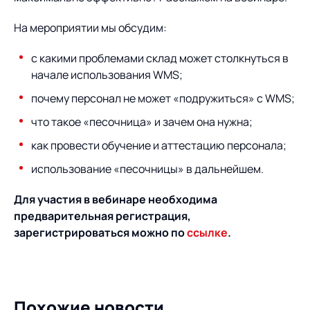
Предложение для
База знаний
учебных заведений
На мероприятии мы обсудим:
База знаний
с какими проблемами склад может столкнуться в
начале использования WMS;
почему персонал не может «подружиться» с WMS;
что такое «песочница» и зачем она нужна;
как провести обучение и аттестацию персонала;
использование «песочницы» в дальнейшем.
Для участия в вебинаре необходима
предварительная регистрация,
зарегистрироваться можно по
ссылке
.
Похожие новости