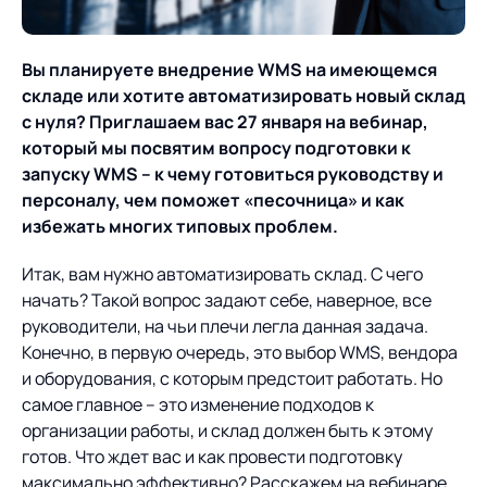
О компании
Партнеры
Продукты
Вы планируете внедрение WMS на имеющемся
ИТ-аккредитация
Импортозамещение
складе или хотите автоматизировать новый склад
Управление цепями
Оптимизация в цепях
Услуги
с нуля? Приглашаем вас 27 января на вебинар,
поставок
поставок
Карьера
который мы посвятим вопросу подготовки к
запуску WMS – к чему готовиться руководству и
Логистический
Нетворкинг и обмен
Пресс-центр
Управление складами
Управление двором
персоналу, чем поможет «песочница» и как
консалтинг
опытом вместе с AXELOT
избежать многих типовых проблем.
Управление перевозками
Логистический
Новости
СМИ о нас
Автоматизация
Облачные сервисы
и транспортным парком
консалтинг
Итак, вам нужно автоматизировать склад. С чего
процессов
Мероприятия
Архив мероприятий
Формирование центров
Проекты
начать? Такой вопрос задают себе, наверное, все
Интегрированное
Роботизация
Техническое оснащение
компетенций
руководители, на чьи плечи легла данная задача.
планирование
Конечно, в первую очередь, это выбор WMS, вендора
Оборудование для склада
Проекты
Контакты
Постпроектное
и оборудования, с которым предстоит работать. Но
Управление
сопровождение
AXELOT AI
самое главное – это изменение подходов к
контейнерным
Контакты
Академия
организации работы, и склад должен быть к этому
терминалом
готов. Что ждет вас и как провести подготовку
максимально эффективно? Расскажем на вебинаре.