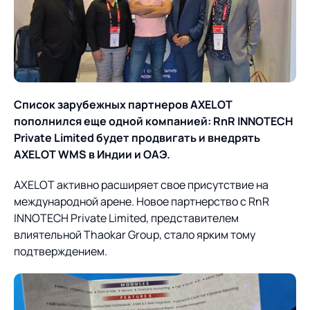
О компании
Партнеры
Продукты
ИТ-аккредитация
Импортозамещение
Управление цепями
Оптимизация в цепях
Услуги
поставок
поставок
Карьера
Список зарубежных партнеров
AXELOT
Логистический
Нетворкинг и обмен
Пресс-центр
Управление складами
Управление двором
пополнился еще одной компанией: RnR INNOTECH
консалтинг
опытом вместе с AXELOT
Private Limited будет продвигать и внедрять
Управление перевозками
Логистический
Новости
СМИ о нас
AXELOT WMS в Индии и ОАЭ.
Автоматизация
Облачные сервисы
и транспортным парком
консалтинг
процессов
Мероприятия
Архив мероприятий
AXELOT активно расширяет свое присутствие на
Формирование центров
Проекты
Интегрированное
Роботизация
международной арене. Новое партнерство с RnR
Техническое оснащение
компетенций
планирование
INNOTECH Private Limited, представителем
Оборудование для склада
Проекты
Контакты
влиятельной Thaokar Group, стало ярким тому
Постпроектное
Управление
подтверждением.
сопровождение
AXELOT AI
контейнерным
Контакты
Академия
терминалом