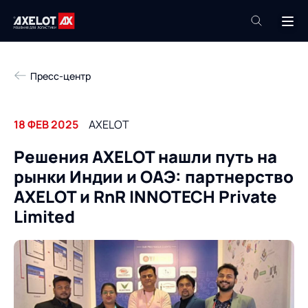
+7 (495) 961-26-09
Пресс-центр
Техподдержка
+7 (800) 600-68-34
18 ФЕВ 2025
AXELOT
Компания
Решения AXELOT нашли путь на
Услуги
рынки Индии и ОАЭ: партнерство
Продукты
Пресс-центр
AXELOT и RnR INNOTECH Private
Роботизация
Limited
Проекты
Академия
Контакты
База знаний
О компании