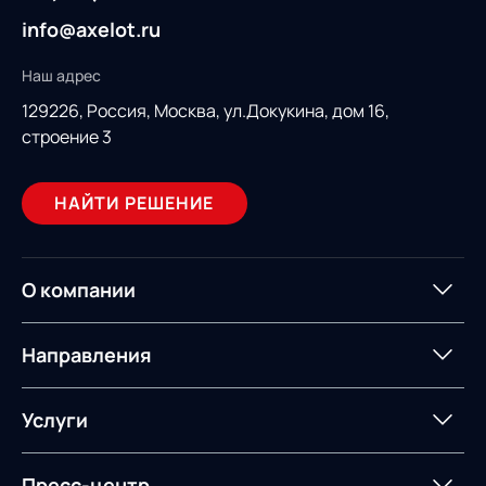
info@axelot.ru
Наш адрес
129226, Россия,
Москва, ул.Докукина, дом 16,
строение 3
НАЙТИ РЕШЕНИЕ
О компании
О компании
Партнеры
Направления
ИТ-аккредитация
Импортозамещение
Управление цепями
Оптимизация в цепях
Услуги
поставок
поставок
Карьера
Логистический
Нетворкинг и обмен
Пресс-центр