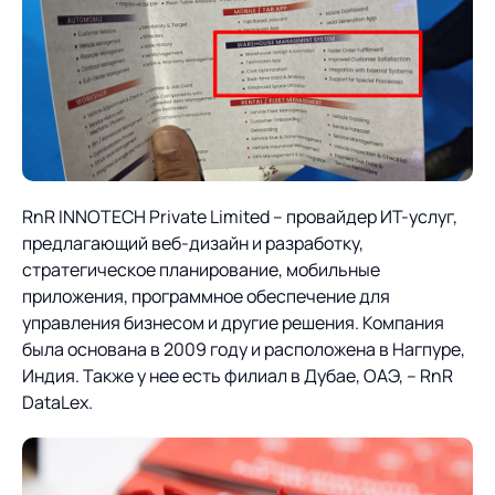
Предложение для
База знаний
учебных заведений
База знаний
RnR INNOTECH Private Limited – провайдер ИТ-услуг,
предлагающий веб-дизайн и разработку,
стратегическое планирование, мобильные
приложения, программное обеспечение для
управления бизнесом и другие решения. Компания
была основана в 2009 году и расположена в Нагпуре,
Индия. Также у нее есть филиал в Дубае, ОАЭ, – RnR
DataLex.