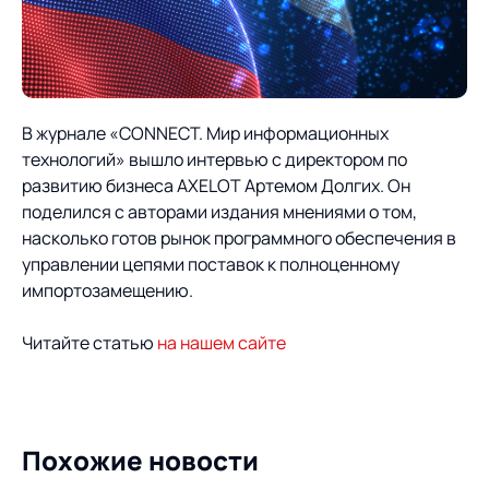
О компании
Партнеры
Продукты
ИТ-аккредитация
Импортозамещение
Управление цепями
Оптимизация в цепях
Услуги
В журнале «CONNECT. Мир информационных
поставок
поставок
Карьера
технологий» вышло интервью с директором по
Логистический
Нетворкинг и обмен
Пресс-центр
Управление складами
Управление двором
развитию бизнеса AXELOT Артемом Долгих. Он
консалтинг
опытом вместе с AXELOT
поделился с авторами издания мнениями о том,
Управление перевозками
Логистический
насколько готов рынок программного обеспечения в
Новости
СМИ о нас
Автоматизация
Облачные сервисы
и транспортным парком
консалтинг
управлении цепями поставок к полноценному
процессов
Мероприятия
Архив мероприятий
импортозамещению.
Формирование центров
Проекты
Интегрированное
Роботизация
Техническое оснащение
компетенций
планирование
Читайте статью
на нашем сайте
Оборудование для склада
Проекты
Контакты
Постпроектное
Управление
сопровождение
AXELOT AI
контейнерным
Контакты
Академия
терминалом
Похожие новости