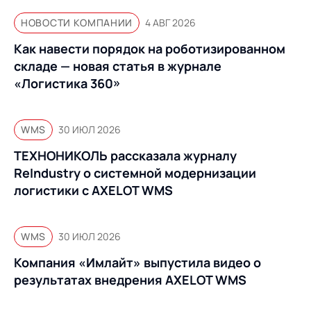
Предложение для
База знаний
учебных заведений
НОВОСТИ КОМПАНИИ
4 АВГ 2026
База знаний
Как навести порядок на роботизированном
складе — новая статья в журнале
«Логистика 360»
WMS
30 ИЮЛ 2026
ТЕХНОНИКОЛЬ рассказала журналу
ReIndustry о системной модернизации
логистики с AXELOT WMS
WMS
30 ИЮЛ 2026
Компания «Имлайт» выпустила видео о
результатах внедрения AXELOT WMS