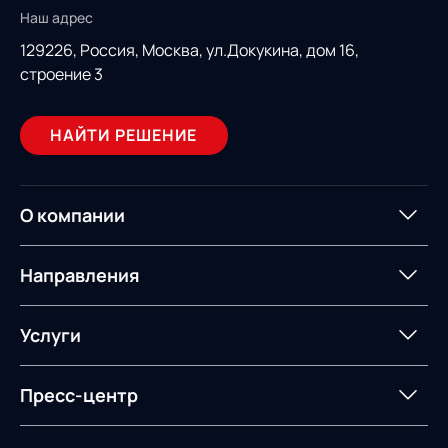
Наш адрес
129226, Россия,
Москва, ул.Докукина, дом 16,
строение 3
НАЙТИ РЕШЕНИЕ
О компании
О компании
Партнеры
Направления
ИТ-аккредитация
Импортозамещение
Управление цепями
Оптимизация в цепях
Услуги
поставок
поставок
Карьера
Логистический
Нетворкинг и обмен
Пресс-центр
Управление складами
Управление двором
консалтинг
опытом вместе с AXELOT
Управление перевозками
Логистический