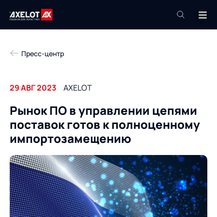
+7 (495) 961-26-09
Пресс-центр
Техподдержка
+7 (800) 600-68-34
29 АВГ 2023
AXELOT
Компания
Рынок ПО в управлении цепями
Услуги
поставок готов к полноценному
Продукты
Пресс-центр
импортозамещению
Роботизация
Проекты
Академия
Контакты
База знаний
О компании