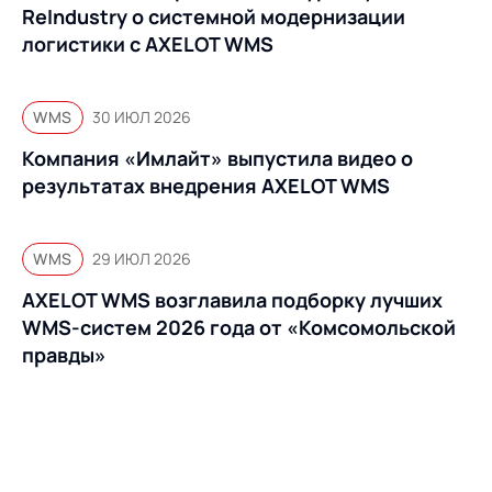
Предложение для
База знаний
ReIndustry о системной модернизации
учебных заведений
логистики с AXELOT WMS
База знаний
WMS
30 ИЮЛ 2026
Компания «Имлайт» выпустила видео о
результатах внедрения AXELOT WMS
WMS
29 ИЮЛ 2026
AXELOT WMS возглавила подборку лучших
WMS-систем 2026 года от «Комсомольской
правды»