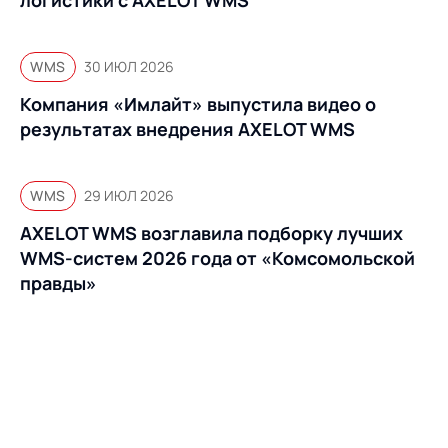
Предложение для
База знаний
учебных заведений
База знаний
WMS
30 ИЮЛ 2026
Компания «Имлайт» выпустила видео о
результатах внедрения AXELOT WMS
WMS
29 ИЮЛ 2026
AXELOT WMS возглавила подборку лучших
WMS-систем 2026 года от «Комсомольской
правды»