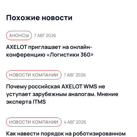
Предложение для
База знаний
учебных заведений
Похожие новости
База знаний
АНОНСЫ
7 АВГ 2026
AXELOT приглашает на онлайн-
конференцию «Логистики 360»
НОВОСТИ КОМПАНИИ
7 АВГ 2026
Почему российская AXELOT WMS не
уступает зарубежным аналогам. Мнение
эксперта ITMS
НОВОСТИ КОМПАНИИ
4 АВГ 2026
Как навести порядок на роботизированном