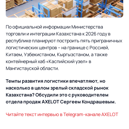
О компании
Партнеры
Продукты
ИТ-аккредитация
Импортозамещение
По официальной информации Министерства
Управление цепями
Оптимизация в цепях
Услуги
торговли и интеграции Казахстана к 2026 году в
поставок
поставок
Карьера
республике планируют построить пять приграничных
Логистический
Нетворкинг и обмен
Пресс-центр
логистических центров – на границе с Россией,
Управление складами
Управление двором
консалтинг
опытом вместе с AXELOT
Китаем, Узбекистаном, Кыргызстаном, а также
контейнерный хаб «Каспийский узел» в
Управление перевозками
Логистический
Новости
СМИ о нас
Автоматизация
Облачные сервисы
Мангистауской области.
и транспортным парком
консалтинг
процессов
Мероприятия
Архив мероприятий
Формирование центров
Проекты
Темпы развития логистики впечатляют, но
Интегрированное
Роботизация
Техническое оснащение
компетенций
насколько в целом зрелый складской рынок
планирование
Оборудование для склада
Казахстана? Обсудили это с руководителем
Проекты
Контакты
Постпроектное
Управление
отдела продаж AXELOT Сергеем Кондрашевым.
сопровождение
AXELOT AI
контейнерным
Контакты
Академия
Читайте текст интервью в Telegram-канале AXELOT
терминалом