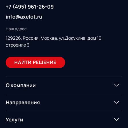
+7 (495) 961-26-09
info@axelot.ru
Наш адрес
129226, Россия,
Москва, ул.Докукина, дом 16,
строение 3
НАЙТИ РЕШЕНИЕ
О компании
О компании
Партнеры
Направления
ИТ-аккредитация
Импортозамещение
Управление цепями
Оптимизация в цепях
Услуги
поставок
поставок
Карьера