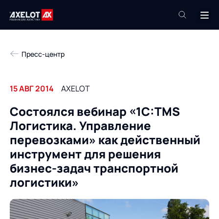
+7 (495) 961-26-09
Пресс-центр
Техподдержка
+7 (800) 600-68-34
15 АВГ 2014
AXELOT
Компания
Состоялся вебинар «1С:TMS
Услуги
Логистика. Управление
Продукты
Пресс-центр
перевозками» как действенный
Роботизация
инструмент для решения
Проекты
бизнес-задач транспортной
Академия
Контакты
логистики»
База знаний
О компании