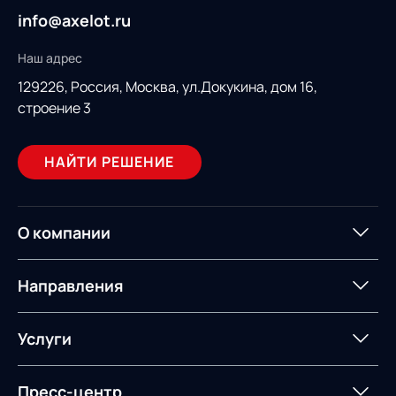
info@axelot.ru
Наш адрес
129226, Россия,
Москва, ул.Докукина, дом 16,
строение 3
НАЙТИ РЕШЕНИЕ
О компании
О компании
Партнеры
Направления
ИТ-аккредитация
Импортозамещение
Управление цепями
Оптимизация в цепях
Услуги
поставок
поставок
Карьера
Логистический
Нетворкинг и обмен
Пресс-центр
Управление складами
Управление двором