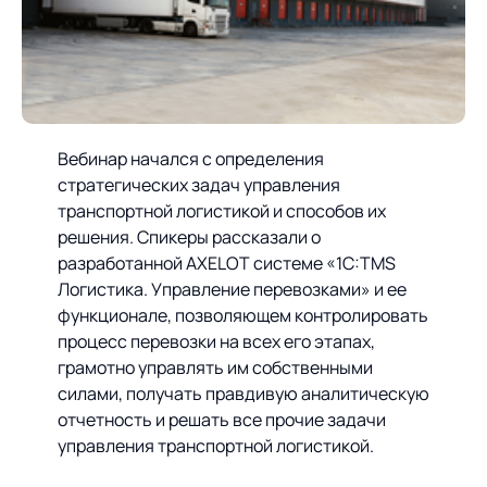
Предложение для
База знаний
учебных заведений
База знаний
Вебинар начался с определения
стратегических задач управления
транспортной логистикой и способов их
решения. Спикеры рассказали о
разработанной AXELOT системе «1С:TMS
Логистика. Управление перевозками» и ее
функционале, позволяющем контролировать
процесс перевозки на всех его этапах,
грамотно управлять им собственными
силами, получать правдивую аналитическую
отчетность и решать все прочие задачи
управления транспортной логистикой.