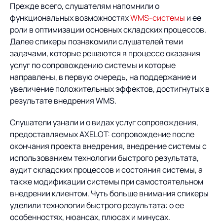
Предложение для
База знаний
Прежде всего, слушателям напомнили о
учебных заведений
функциональных возможностях
WMS-системы
и ее
База знаний
роли в оптимизации основных складских процессов.
Далее спикеры познакомили слушателей теми
задачами, которые решаются в процессе оказания
услуг по сопровождению системы и которые
направлены, в первую очередь, на поддержание и
увеличение положительных эффектов, достигнутых в
результате внедрения WMS.
Слушатели узнали и о видах услуг сопровождения,
предоставляемых AXELOT: сопровождение после
окончания проекта внедрения, внедрение системы с
использованием технологии быстрого результата,
аудит складских процессов и состояния системы, а
также модификации системы при самостоятельном
внедрении клиентом. Чуть больше внимания спикеры
уделили технологии быстрого результата: о ее
особенностях, нюансах, плюсах и минусах.