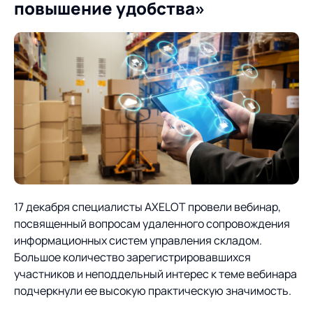
повышение удобства»
О компании
Партнеры
Продукты
ИТ-аккредитация
Импортозамещение
Управление цепями
Оптимизация в цепях
Услуги
поставок
поставок
Карьера
Логистический
Нетворкинг и обмен
Пресс-центр
Управление складами
Управление двором
консалтинг
опытом вместе с AXELOT
Управление перевозками
Логистический
Новости
СМИ о нас
Автоматизация
Облачные сервисы
и транспортным парком
консалтинг
процессов
Мероприятия
Архив мероприятий
Формирование центров
Проекты
Интегрированное
Роботизация
17 декабря специалисты AXELOT провели вебинар,
Техническое оснащение
компетенций
планирование
посвященный вопросам удаленного сопровождения
Оборудование для склада
Проекты
Контакты
Постпроектное
информационных систем управления складом.
Управление
сопровождение
Большое количество зарегистрировавшихся
AXELOT AI
контейнерным
Контакты
участников и неподдельный интерес к теме вебинара
Академия
терминалом
подчеркнули ее высокую практическую значимость.