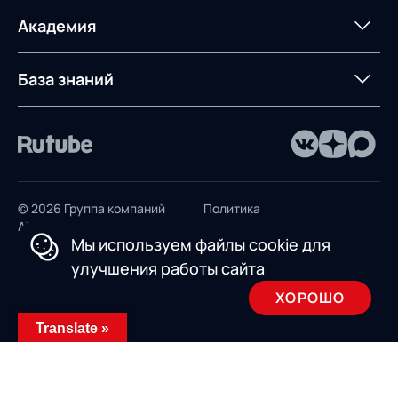
терминалом
Контакты
Академия
Предложение для
База знаний
учебных заведений
База знаний
© 2026 Группа компаний
Политика
AXELOT
конфиденциальности
Мы используем файлы cookie для
Пользовательское
улучшения работы сайта
соглашение
ХОРОШО
Design by INSAIM
Translate »