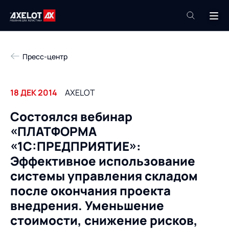
+7 (495) 961-26-09
Пресс-центр
Техподдержка
+7 (800) 600-68-34
18 ДЕК 2014
AXELOT
Компания
Состоялся вебинар
Услуги
«ПЛАТФОРМА
Продукты
Пресс-центр
«1С:ПРЕДПРИЯТИЕ»:
Роботизация
Эффективное использование
Проекты
системы управления складом
Академия
Контакты
после окончания проекта
База знаний
внедрения. Уменьшение
стоимости, снижение рисков,
О компании