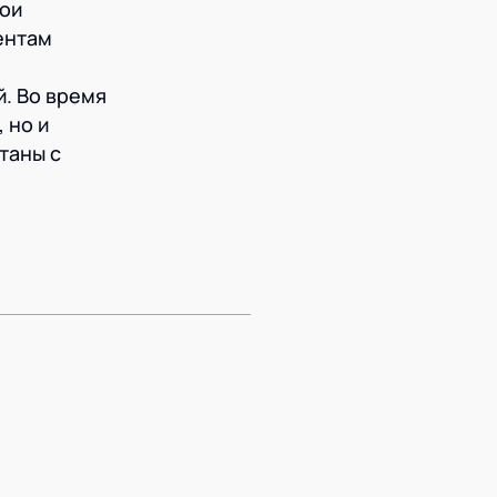
вои
ентам
. Во время
 но и
таны с