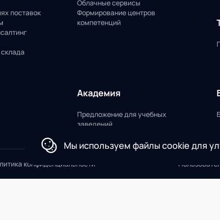
Облачные сервисы
пях поставок
Формирование центров
м
компетенций
нсалтинг
 склада
Академия
Предложение для учебных
заведений
Мы используем файлы cookie для у
литика конфиденциальности
Пользовате