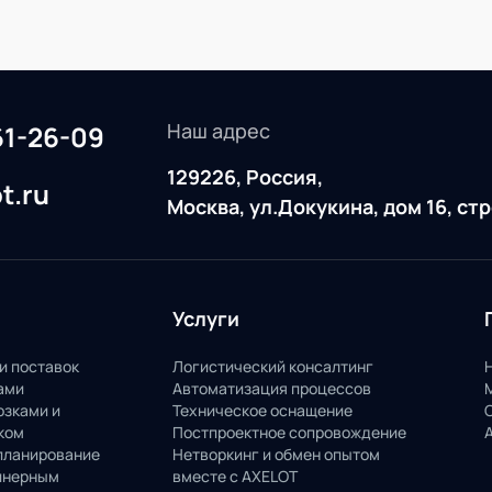
Наш адрес
61-26-09
129226, Россия,
t.ru
Москва, ул.Докукина, дом 16, ст
Услуги
и поставок
Логистический консалтинг
ами
Автоматизация процессов
озками и
Техническое оснащение
ком
Постпроектное сопровождение
планирование
Нетворкинг и обмен опытом
йнерным
вместе с AXELOT