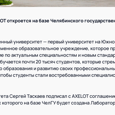
OT откроется на базе Челябинского государстве
енный университет — первый университет на Южно
ременное образовательное учреждение, которое п
е по актуальным специальностям и новым стандар
бучается почти 20 тысяч студентов, которые стрем
о образования и развитию своих профессиональны
 чтобы студенты стали востребованными специали
тета Сергей Таскаев подписал с AXELOT соглашени
х которого на базе ЧелГУ будет создана Лаборато