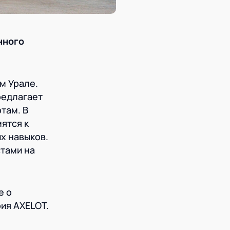
нного
м Урале.
редлагает
там. В
ятся к
х навыков.
стами на
е о
рия AXELOT.