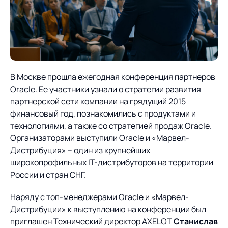
О компании
Партнеры
Продукты
ИТ-аккредитация
Импортозамещение
Управление цепями
Оптимизация в цепях
Услуги
поставок
поставок
Карьера
В Москве прошла ежегодная конференция партнеров
Логистический
Нетворкинг и обмен
Пресс-центр
Управление складами
Управление двором
Oracle. Ее участники узнали о стратегии развития
консалтинг
опытом вместе с AXELOT
партнерской сети компании на грядущий 2015
Управление перевозками
Логистический
Новости
СМИ о нас
финансовый год, познакомились с продуктами и
Автоматизация
Облачные сервисы
и транспортным парком
консалтинг
технологиями, а также со стратегией продаж Oracle.
процессов
Мероприятия
Архив мероприятий
Организаторами выступили Oracle и «Марвел-
Формирование центров
Проекты
Интегрированное
Роботизация
Дистрибуция» – один из крупнейших
Техническое оснащение
компетенций
планирование
широкопрофильных IT-дистрибуторов на территории
Оборудование для склада
Проекты
Контакты
Постпроектное
России и стран СНГ.
Управление
сопровождение
AXELOT AI
контейнерным
Наряду с топ-менеджерами Oracle и «Марвел-
Контакты
Академия
терминалом
Дистрибуции» к выступлению на конференции был
приглашен Технический директор AXELOT
Станислав