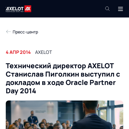
+7 (495) 961-26-09
Пресс-центр
Техподдержка
+7 (800) 600-68-34
4 АПР 2014
AXELOT
Компания
Технический директор AXELOT
Услуги
Станислав Пиголкин выступил с
Продукты
Пресс-центр
докладом в ходе Oracle Partner
Роботизация
Day 2014
Проекты
Академия
Контакты
База знаний
О компании