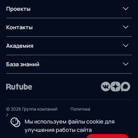
Мероприятия
Архив мероприятий
Формирование центров
Интегрированное
Портал техподдержки
Роботизация
Проекты
Техническое оснащение
компетенций
планирование
Оборудование для склада
Постпроектное
Проекты
Контакты
Управление
сопровождение
AXELOT AI
контейнерным
терминалом
Контакты
Академия
Предложение для
База знаний
учебных заведений
База знаний
© 2026 Группа компаний
Политика
AXELOT
конфиденциальности
Мы используем файлы cookie для
Пользовательское
улучшения работы сайта
соглашение