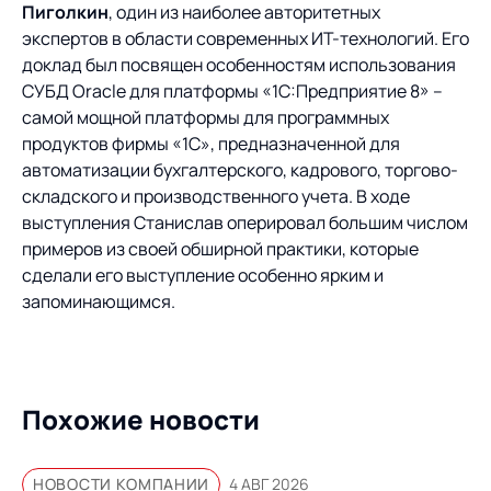
Предложение для
База знаний
Пиголкин
, один из наиболее авторитетных
учебных заведений
экспертов в области современных ИТ-технологий. Его
доклад был посвящен особенностям использования
База знаний
СУБД Oracle для платформы «1С:Предприятие 8» –
самой мощной платформы для программных
продуктов фирмы «1С», предназначенной для
автоматизации бухгалтерского, кадрового, торгово-
складского и производственного учета. В ходе
выступления Станислав оперировал большим числом
примеров из своей обширной практики, которые
сделали его выступление особенно ярким и
запоминающимся.
Похожие новости
НОВОСТИ КОМПАНИИ
4 АВГ 2026