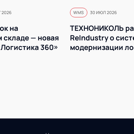
Г 2026
WMS
30 ИЮЛ 2026
ок на
ТЕХНОНИКОЛЬ ра
 складе — новая
ReIndustry о сис
«Логистика 360»
модернизации ло
WMS