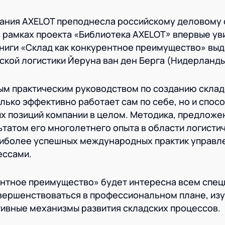
мпания AXELOT преподнесла российскому деловому
 рамках проекта «Библиотека AXELOT» впервые ув
книги «Склад как конкурентное преимущество» вы
дской логистики Йеруна ван ден Берга (Нидерланды
ым практическим руководством по созданию склад
олько эффективно работает сам по себе, но и спос
х позиций компании в целом. Методика, предложе
ьтатом его многолетнего опыта в области логисти
наиболее успешных международных практик управл
ессами.
ентное преимущество» будет интересна всем спец
ершенствоваться в профессиональном плане, изу
ивные механизмы развития складских процессов.