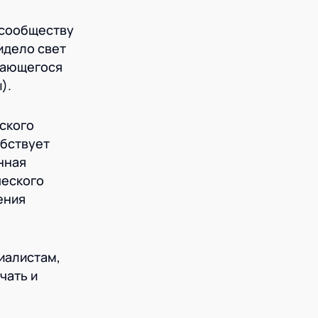
 сообществу
идело свет
дающегося
).
ского
обствует
нная
ческого
ения
иалистам,
чать и