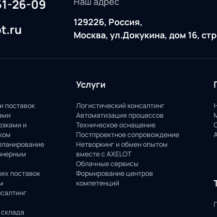
Наш адрес
61-26-09
129226, Россия,
t.ru
Москва, ул.Докукина, дом 16, ст
Услуги
и поставок
Логистический консалтинг
ами
Автоматизация процессов
озками и
Техническое оснащение
ком
Постпроектное сопровождение
планирование
Нетворкинг и обмен опытом
йнерным
вместе с AXELOT
Облачные сервисы
пях поставок
Формирование центров
м
компетенций
нсалтинг
 склада