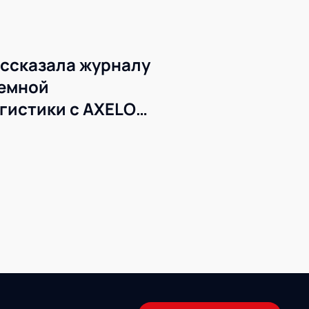
ссказала журналу
темной
гистики с AXELOT