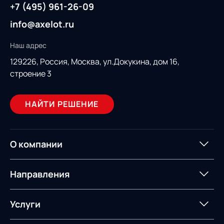
+7 (495) 961-26-09
info@axelot.ru
Наш адрес
129226, Россия,
Москва, ул.Докукина, дом 16,
строение 3
НАЙТИ РЕШЕНИЕ
О компании
О компании
Партнеры
Направления
ИТ-аккредитация
Импортозамещение
Управление цепями
Оптимизация в цепях
Услуги
поставок
поставок
Карьера