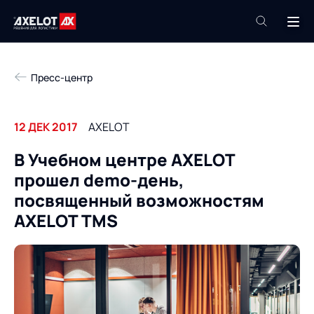
+7 (495) 961-26-09
Пресс-центр
Техподдержка
+7 (800) 600-68-34
12 ДЕК 2017
AXELOT
Компания
В Учебном центре AXELOT
Услуги
прошел demo-день,
Продукты
Пресс-центр
посвященный возможностям
Роботизация
AXELOT TMS
Проекты
Академия
Контакты
База знаний
О компании