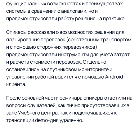
Предложение для
База знаний
функциональных возможностях и преимуществах
учебных заведений
системы в сравнении с аналогами, но и
продемонстрировали работу решения на практике.
База знаний
Спикеры рассказали о возможностях решения для
планирования перевозок (собственным транспортом
и с помощью сторонних перевозчиков),
продемонстрировали инструменты для учета затрат
и расчета стоимости перевозок. Отдельно
остановились на спутниковом мониторинге и
управлении работой водителя с помощью Android-
клиента.
После основной части семинара спикеры ответили на
вопросы слушателей, как лично присутствовавших в
зале Учебного центра, так и подключавшихся к
трансляции demo-дня удаленно.