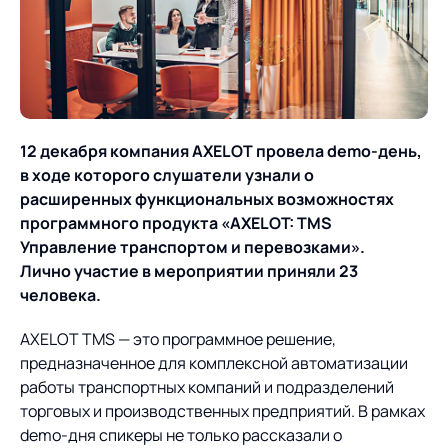
О компании
Партнеры
Продукты
ИТ-аккредитация
Импортозамещение
Управление цепями
Оптимизация в цепях
Услуги
поставок
поставок
Карьера
12 декабря компания AXELOT провела demo-день,
Логистический
Нетворкинг и обмен
Пресс-центр
Управление складами
Управление двором
в ходе которого слушатели узнали о
консалтинг
опытом вместе с AXELOT
расширенных функциональных возможностях
Управление перевозками
Логистический
Новости
СМИ о нас
программного продукта «AXELOT: TMS
Автоматизация
Облачные сервисы
и транспортным парком
консалтинг
Управление транспортом и перевозками».
процессов
Мероприятия
Архив мероприятий
Лично участие в мероприятии приняли 23
Формирование центров
Проекты
Интегрированное
Роботизация
человека.
Техническое оснащение
компетенций
планирование
Оборудование для склада
Проекты
Контакты
AXELOT TMS — это программное решение,
Постпроектное
Управление
предназначенное для комплексной автоматизации
сопровождение
AXELOT AI
контейнерным
работы транспортных компаний и подразделений
Контакты
Академия
терминалом
торговых и производственных предприятий. В рамках
demo-дня спикеры не только рассказали о