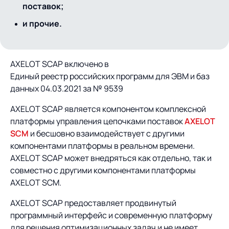
Предложение для
База знаний
поставок;
учебных заведений
и прочие.
База знаний
AXELOT SCAP включено в
Единый реестр российских программ для ЭВМ и баз
данных 04.03.2021 за № 9539
AXELOT SCAP является компонентом комплексной
платформы управления цепочками поставок
AXELOT
SCM
и бесшовно взаимодействует с другими
компонентами платформы в реальном времени.
AXELOT SCAP может внедряться как отдельно, так и
совместно с другими компонентами платформы
AXELOT SCM.
AXELOT SCAP предоставляет продвинутый
программный интерфейс и современную платформу
для решения оптимизационных задач и не имеет