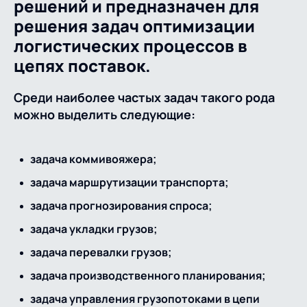
решений и предназначен для
решения задач оптимизации
О компании
Партнеры
Продукты
логистических процессов в
ИТ-аккредитация
Импортозамещение
цепях поставок.
Управление цепями
Оптимизация в цепях
Услуги
поставок
поставок
Карьера
Среди наиболее частых задач такого рода
Логистический
Нетворкинг и обмен
Пресс-центр
можно выделить следующие:
Управление складами
Управление двором
консалтинг
опытом вместе с AXELOT
Управление перевозками
Логистический
Новости
СМИ о нас
Автоматизация
Облачные сервисы
задача коммивояжера;
и транспортным парком
консалтинг
процессов
Мероприятия
Архив мероприятий
задача маршрутизации транспорта;
Формирование центров
Проекты
Интегрированное
Роботизация
Техническое оснащение
компетенций
задача прогнозирования спроса;
планирование
Оборудование для склада
Проекты
задача укладки грузов;
Контакты
Постпроектное
Управление
сопровождение
задача перевалки грузов;
AXELOT AI
контейнерным
Контакты
Академия
терминалом
задача производственного планирования;
задача управления грузопотоками в цепи