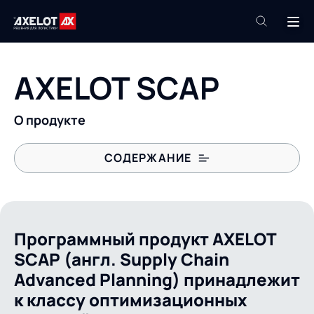
+7 (495) 961-26-09
AXELOT SCAP
Техподдержка
+7 (800) 600-68-34
О продукте
Компания
СОДЕРЖАНИЕ
Услуги
Продукты
AXELOT SCAP
Пресс-центр
Роботизация
Документация по установке и эксплуатации AXELOT
Проекты
SCAP
Программный продукт AXELOT
Академия
Контакты
SCAP (англ. Supply Chain
База знаний
Advanced Planning) принадлежит
к классу оптимизационных
О компании