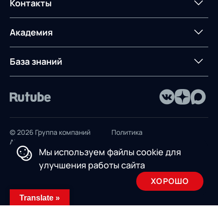
Постпроектное
Проекты
Контакты
Управление
сопровождение
AXELOT AI
контейнерным
терминалом
Контакты
Академия
Предложение для
База знаний
учебных заведений
База знаний
© 2026 Группа компаний
Политика
AXELOT
конфиденциальности
Мы используем файлы cookie для
Пользовательское
улучшения работы сайта
соглашение
ХОРОШО
Design by INSAIM
Translate »