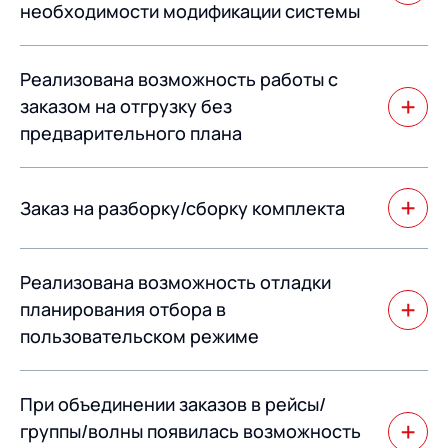
необходимости модификации системы
При наличии уникальных требований к созданию
Реализована возможность работы с
задач отбора, которые отсутствуют в типовых
алгоритмах системы, есть возможность задать
заказом на отгрузку без
произвольный алгоритм отбора без модификации
предварительного плана
программного кода системы.
Данный механизм используется для схем работы
cash&carry.
Заказ на разборку/сборку комплекта
Появилась возможность спланировать заказ на
Реализована возможность отладки
разборку комплекта для отбора комплектующих, а
также обратно – спланировать заказ на сборку
планирования отбора в
комплекта под заказ на отгрузку.
пользовательском режиме
Этот механизм позволяет пользователю отлаживать
При объединении заказов в рейсы/
алгоритм планирования отбора (или выяснять
почему так спланировалось). Существенно помогает
группы/волны появилась возможность