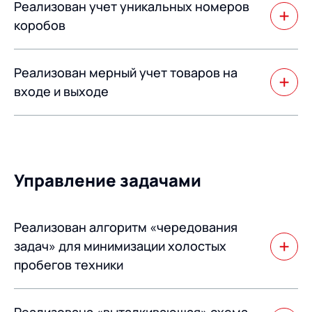
Реализован учет уникальных номеров
соответствии с 487-ФЗ.
коробов
Учет SSCC-кодов алкогольной и подобной продукции.
Реализован мерный учет товаров на
входе и выходе
Для случаев, когда учет товара на складе ведется в
упаковках, а на входе и выходе фиксируется масса.
Управление задачами
Реализован алгоритм «чередования
задач» для минимизации холостых
пробегов техники
Теперь система может чередовать задачи, например,