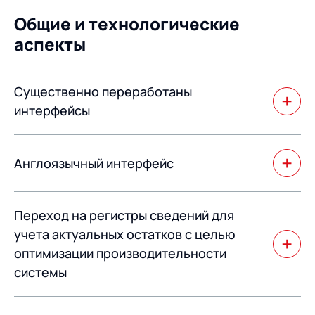
Общие и технологические
аспекты
Существенно переработаны
интерфейсы
Существенно переработаны интерфейсы системы в
сторону их упрощения и повышения удобства работы.
Англоязычный интерфейс
Система получила полный англоязычный интерфейс.
Переход на регистры сведений для
учета актуальных остатков с целью
оптимизации производительности
системы
В среднем достигается увеличение