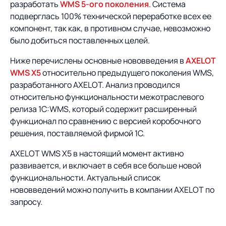
Предложение для
База знаний
разработать
WMS 5-ого поколения
. Система
учебных заведений
подверглась 100% технической переработке всех ее
компонент, так как, в противном случае, невозможно
База знаний
было добиться поставленных целей.
Ниже перечислены основные нововведения в
AXELOT
WMS X5
относительно предыдущего поколения WMS,
разработанного AXELOT. Анализ проводился
относительно функциональности межотраслевого
релиза 1С:WMS, который содержит расширенный
функционал по сравнению с версией коробочного
решения, поставляемой фирмой 1С.
AXELOT WMS X5 в настоящий момент активно
развивается, и включает в себя все больше новой
функциональности. Актуальный список
нововведений можно получить в компании AXELOT по
запросу.