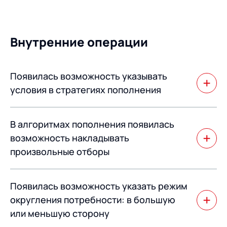
Добавлена операция на ТСД для контроля отгрузки
по местам хранения (ячейкам/поддонам).
Внутренние операции
Появилась возможность указывать
условия в стратегиях пополнения
Схема унифицирована со стратегиями размещения и
В алгоритмах пополнения появилась
отбора.
возможность накладывать
произвольные отборы
В алгоритмах пополнения появилась возможность
Появилась возможность указать режим
накладывать произвольные отборы на потребность в
пополнении, остатки, которыми пополняется зона
округления потребности: в большую
отбора, и ячейки зоны отбора, которые планируется
или меньшую сторону
пополнять.