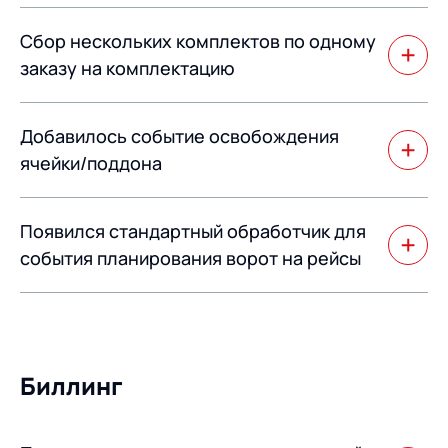
Округление в меньшую сторону может
Сбор нескольких комплектов по одному
использоваться при пополнении в несколько
проходов, когда остаток пополняется из другой зоны.
заказу на комплектацию
Реализована возможность сбора нескольких
Добавилось событие освобождения
комплектов по одному заказу на комплектацию.
ячейки/поддона
Может использоваться при настройке процессов
Появился стандартный обработчик для
инвентаризации, сбора пустых поддонов и т.п.
события планирования ворот на рейсы
Это позволяет в оперативном режиме подбирать
ворота для прибывших на склад машин.
Биллинг