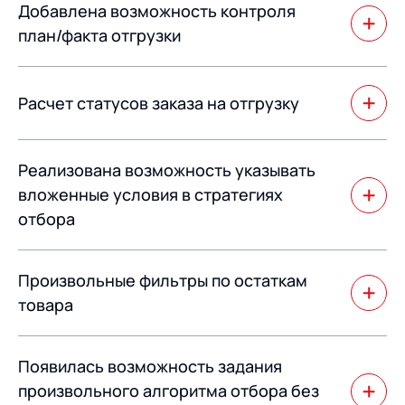
Добавлена возможность контроля
план/факта отгрузки
Добавлена возможность контроля план/факта
отгрузки не только в разрезе товарного состава, но и
Расчет статусов заказа на отгрузку
в разрезе грузовых мест.
Расчет статусов заказа на отгрузку происходит с
Реализована возможность указывать
учетом настроенного процесса отгрузки.
вложенные условия в стратегиях
отбора
Это существенно упрощает процесс настройки
Произвольные фильтры по остаткам
условий алгоритмов отбора и их понятность.
товара
В алгоритмах отбора появилась возможность
Появилась возможность задания
указывать произвольные фильтры по остаткам
товара, которые можно планировать для отбора.
произвольного алгоритма отбора без