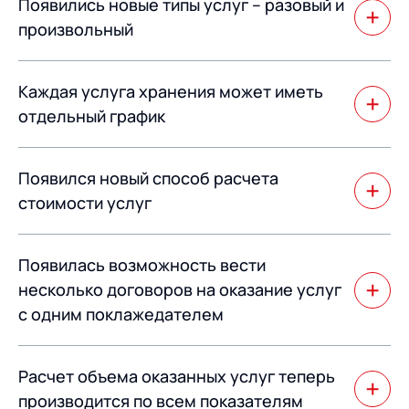
Появились новые типы услуг – разовый и
произвольный
Разовый тип услуг фиксируется только отдельным
Каждая услуга хранения может иметь
документов – Регистрация услуги. Произвольный тип
услуг позволяет выполнить произвольный алгоритм
отдельный график
для расчета объема оказанных услуг.
Каждая услуга хранения может иметь отдельный
Появился новый способ расчета
график объема запасов остатков, находящихся на
складе.
стоимости услуг
Появился новый способ расчета стоимости услуг – по
Появилась возможность вести
тарифной сетке нарастающим итогом.
несколько договоров на оказание услуг
с одним поклажедателем
Может использоваться для моделирования
Расчет объема оказанных услуг теперь
различных тарифных методик на один и тот же набор
услуг.
производится по всем показателям