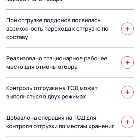
При этом отбор коробочного товара производится на
При отгрузке поддонов появилась
поддон, а штучного товара в уникально
идентифицированный гофро-короб, который также
возможность перехода к отгрузке по
размещен на этом поддоне.
составу
Используется в случае, если в машине не хватило
Реализовано стационарное рабочее
места для отгрузки целого поддона, но при этом
возможно догрузить отдельно несколько коробов.
место для отмены отбора
Используется для исключения заблокированных
Контроль отгрузки на ТСД может
акцизов и КИЗов из заказов на отгрузку.
выполняться в двух режимах
Контроль отгрузки на ТСД может выполняться в двух
Добавлена операция на ТСД для
режимах – свободном и по плану.
контроля отгрузки по местам хранения