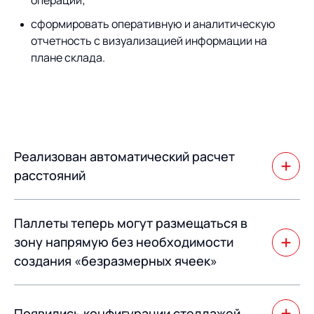
операций;
сформировать оперативную и аналитическую
отчетность с визуализацией информации на
плане склада.
Реализован автоматический расчет
расстояний
Реализован автоматический расчет расстояний
Паллеты теперь могут размещаться в
между стеллажами и ячейками, которые учитываются
во всех алгоритмах системы для оптимизации
зону напрямую без необходимости
операций.
создания «безразмерных ячеек»
Такой подход лучше отражает реальную жизнь, а
также повышает производительность системы при
Появились конфигурации стеллажей