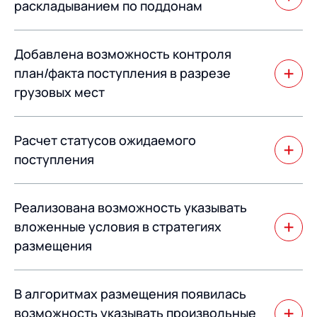
раскладыванием по поддонам
Появился вариант приемки с раскладыванием по
Добавлена возможность контроля
поддонам, в случае поступления продукции внавал.
план/факта поступления в разрезе
грузовых мест
Добавлена возможность контроля план/факта
Расчет статусов ожидаемого
поступления не только в разрезе товарного состава,
но и в разрезе грузовых мест.
поступления
Расчет статусов ожидаемого поступления теперь
Реализована возможность указывать
происходит с учетом настроенного процесса
поступления.
вложенные условия в стратегиях
размещения
Это существенно упрощает процесс настройки
В алгоритмах размещения появилась
условий алгоритмов размещения и их понятность.
возможность указывать произвольные