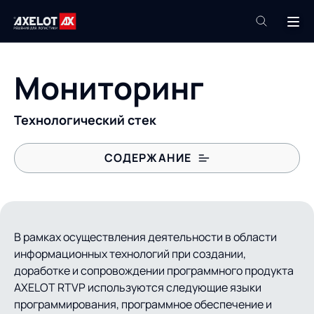
+7 (495) 961-26-09
Мониторинг
Техподдержка
+7 (800) 600-68-34
Технологический стек
Компания
СОДЕРЖАНИЕ
Услуги
Продукты
Пресс-центр
Роботизация
Проекты
В рамках осуществления деятельности в области
Академия
информационных технологий при создании,
Контакты
доработке и сопровождении программного продукта
База знаний
AXELOT RTVP используются следующие языки
программирования, программное обеспечение и
О компании