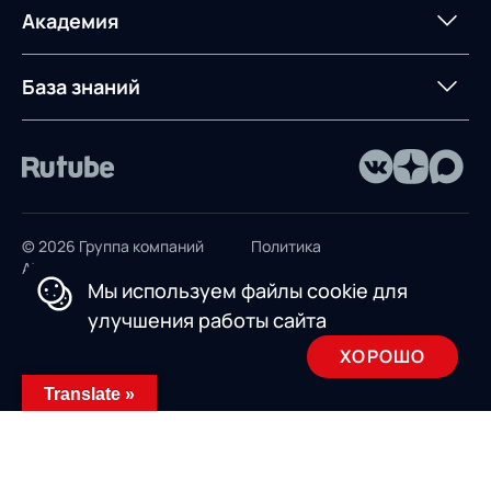
терминалом
Контакты
Академия
Предложение для
База знаний
учебных заведений
База знаний
© 2026 Группа компаний
Политика
AXELOT
конфиденциальности
Мы используем файлы cookie для
Пользовательское
улучшения работы сайта
соглашение
ХОРОШО
Design by INSAIM
Translate »