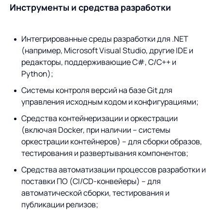
Предложение для
База знаний
Инструменты и средства разработки
учебных заведений
База знаний
Интегрированные среды разработки для .NET
(например, Microsoft Visual Studio, другие IDE и
редакторы, поддерживающие C#, C/C++ и
Python);
Системы контроля версий на базе Git для
управления исходным кодом и конфигурациями;
Средства контейнеризации и оркестрации
(включая Docker, при наличии – системы
оркестрации контейнеров) – для сборки образов,
тестирования и развертывания компонентов;
Средства автоматизации процессов разработки и
поставки ПО (CI/CD-конвейеры) – для
автоматической сборки, тестирования и
публикации релизов;