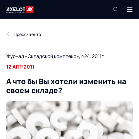
+7 (495) 961-26-09
Пресс-центр
Техподдержка
+7 (800) 600-68-34
Журнал «Складской комплекс», №4, 2011г.
Компания
12 АПР 2011
Услуги
А что бы Вы хотели изменить на
Продукты
Пресс-центр
своем складе?
Роботизация
Проекты
Академия
Контакты
База знаний
О компании