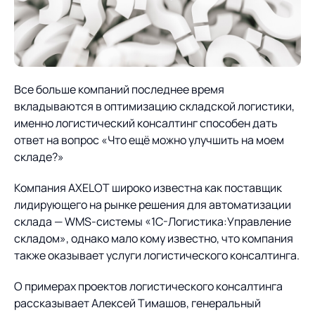
О компании
Партнеры
Продукты
ИТ-аккредитация
Импортозамещение
Управление цепями
Оптимизация в цепях
Услуги
поставок
поставок
Все больше компаний последнее время
Карьера
вкладываются в оптимизацию складской логистики,
Логистический
Нетворкинг и обмен
Пресс-центр
Управление складами
Управление двором
именно логистический консалтинг способен дать
консалтинг
опытом вместе с AXELOT
ответ на вопрос «Что ещё можно улучшить на моем
Управление перевозками
Логистический
Новости
СМИ о нас
складе?»
Автоматизация
Облачные сервисы
и транспортным парком
консалтинг
процессов
Мероприятия
Архив мероприятий
Компания AXELOT широко известна как поставщик
Формирование центров
Проекты
Интегрированное
Роботизация
лидирующего на рынке решения для автоматизации
Техническое оснащение
компетенций
планирование
склада — WMS-системы «1С-Логистика:Управление
Оборудование для склада
Проекты
Контакты
складом», однако мало кому известно, что компания
Постпроектное
Управление
также оказывает услуги логистического консалтинга.
сопровождение
AXELOT AI
контейнерным
Контакты
Академия
терминалом
О примерах проектов логистического консалтинга
рассказывает Алексей Тимашов, генеральный