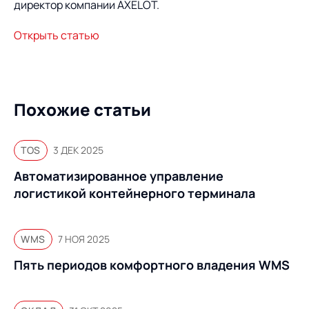
Предложение для
База знаний
директор компании AXELOT.
учебных заведений
Открыть статью
База знаний
Похожие статьи
TOS
3 ДЕК 2025
Автоматизированное управление
логистикой контейнерного терминала
WMS
7 НОЯ 2025
Пять периодов комфортного владения WMS