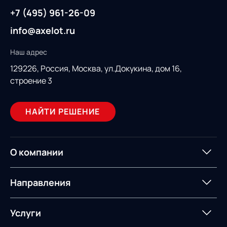
+7 (495) 961-26-09
info@axelot.ru
Наш адрес
129226, Россия,
Москва, ул.Докукина, дом 16,
строение 3
НАЙТИ РЕШЕНИЕ
О компании
О компании
Партнеры
Направления
ИТ-аккредитация
Импортозамещение
Управление цепями
Оптимизация в цепях
Услуги
поставок
поставок
Карьера