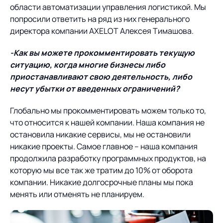
области автоматизации управления логистикой. Мы
попросили ответить на ряд из них генерального
О компании
Партнеры
Продукты
директора компании AXELOT Алексея Тимашова.
ИТ-аккредитация
Импортозамещение
Управление цепями
Оптимизация в цепях
Услуги
-Как вы можете прокомментировать текущую
поставок
поставок
Карьера
ситуацию, когда многие бизнесы либо
приостанавливают свою деятельность, либо
Логистический
Нетворкинг и обмен
Пресс-центр
Управление складами
Управление двором
несут убытки от введенных ограничений?
консалтинг
опытом вместе с AXELOT
Управление перевозками
Логистический
Новости
СМИ о нас
Глобально мы прокомментировать можем только то,
Автоматизация
Облачные сервисы
и транспортным парком
консалтинг
что относится к нашей компании. Наша компания не
процессов
Мероприятия
Архив мероприятий
остановила никакие сервисы, мы не остановили
Формирование центров
Проекты
Интегрированное
Роботизация
никакие проекты. Самое главное – наша компания
Техническое оснащение
компетенций
планирование
продолжила разработку программных продуктов, на
Оборудование для склада
Проекты
Контакты
Постпроектное
которую мы все так же тратим до 10% от оборота
Управление
сопровождение
компании. Никакие долгосрочные планы мы пока
AXELOT AI
контейнерным
Контакты
менять или отменять не планируем.
Академия
терминалом