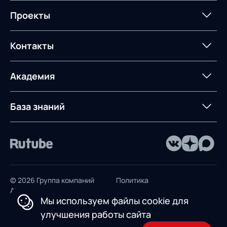
Мероприятия
Архив мероприятий
Формирование центров
Интегрированное
Портал техподдержки
Роботизация
Проекты
Техническое оснащение
компетенций
планирование
Оборудование для склада
Постпроектное
Проекты
Контакты
Управление
сопровождение
AXELOT AI
контейнерным
терминалом
Контакты
Академия
Предложение для
База знаний
учебных заведений
База знаний
© 2026 Группа компаний
Политика
AXELOT
конфиденциальности
Мы используем файлы cookie для
Пользовательское
улучшения работы сайта
соглашение