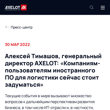
+7 (495) 961-26-09
Пресс-центр
Техподдержка
+7 (800) 600-68-34
30 МАР 2022
Компания
Алексей Тимашов, генеральный
Услуги
директор AXELOT: «Компаниям-
Продукты
Пресс-центр
пользователям иностранного
Роботизация
ПО для логистики сейчас стоит
Проекты
задуматься»
Академия
Контакты
База знаний
Текущие события в мире вызывают множество
вопросов к дальнейшим перспективам развития
О компании
бизнеса, в том числе ИТ-отрасли и, в частности,