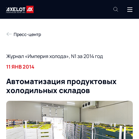
+7 (495) 961-26-09
Пресс-центр
Техподдержка
+7 (800) 600-68-34
Журнал «Империя холода», N1 за 2014 год
Компания
11 ЯНВ 2014
Услуги
Автоматизация продуктовых
Продукты
Пресс-центр
холодильных складов
Роботизация
Проекты
Академия
Контакты
База знаний
О компании