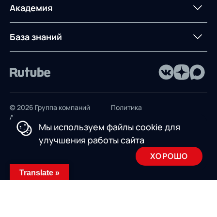
терминалом
Контакты
Академия
Предложение для
База знаний
учебных заведений
База знаний
© 2026 Группа компаний
Политика
AXELOT
конфиденциальности
Мы используем файлы cookie для
Пользовательское
улучшения работы сайта
соглашение
ХОРОШО
Design by INSAIM
Translate »