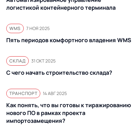
Предложение для
База знаний
логистикой контейнерного терминала
учебных заведений
База знаний
WMS
7 НОЯ 2025
Пять периодов комфортного владения WMS
СКЛАД
31 ОКТ 2025
С чего начать строительство склада?
ТРАНСПОРТ
14 АВГ 2025
Как понять, что вы готовы к тиражированию
нового ПО в рамках проекта
импортозамещения?