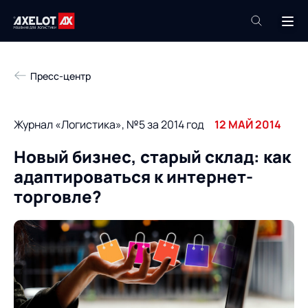
+7 (495) 961-26-09
Пресс-центр
Техподдержка
+7 (800) 600-68-34
Журнал «Логистика», №5 за 2014 год
12 МАЙ 2014
Компания
Новый бизнес, старый склад: как
Услуги
адаптироваться к интернет-
Продукты
Пресс-центр
торговле?
Роботизация
Проекты
Академия
Контакты
База знаний
О компании