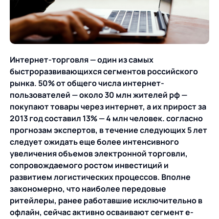
О компании
Партнеры
Продукты
ИТ-аккредитация
Импортозамещение
Управление цепями
Оптимизация в цепях
Услуги
Интернет-торговля — один из самых
поставок
поставок
Карьера
быстроразвивающихся сегмен
тов российского
Логистический
Нетворкинг и обмен
Пресс-центр
Управление складами
Управление двором
рынка. 50% от общего числа интернет-
консалтинг
опытом вместе с AXELOT
пользовате
лей — около 30 млн жителей рф —
Управление перевозками
Логистический
покупают товары через интернет, а их прирост за
Новости
СМИ о нас
Автоматизация
Облачные сервисы
и транспортным парком
консалтинг
2013 год составил 13% — 4 млн человек. согласно
процессов
Мероприятия
Архив мероприятий
прогнозам экспертов, в течение следующих 5 лет
Формирование центров
Проекты
Интегрированное
Роботизация
следует ожидать еще более интенсивного
Техническое оснащение
компетенций
планирование
увеличения объемов электронной торгов
ли,
Оборудование для склада
Проекты
Контакты
сопровождаемого ростом инвестиций и
Постпроектное
Управление
развитием логистических процессов
. Вполне
сопровождение
AXELOT AI
контейнерным
закономерно, что наиболее передовые
Контакты
Академия
терминалом
ритей
леры, ранее работавшие исключительно в
офлайн, сейчас активно осваивают сегмент e-