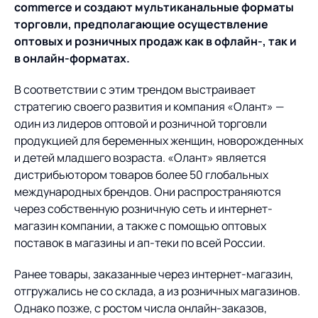
Предложение для
База знаний
commerce и создают мультиканальные форма
ты
учебных заведений
торговли, предполагающие осуществление
оптовых и розничных продаж как в офлайн-, так и
База знаний
в онлайн-форматах.
В соответствии с этим трендом выстраивает
стратегию своего развития и компания «Олант» —
один из лидеров оптовой и розничной торговли
продукцией для беременных женщин, новорожденных
и детей младшего возраста. «Олант» является
дистрибьютором товаров более 50 глобальных
международных брендов. Они распространяются
через собственную розничную сеть и интернет-
магазин компании, а также с помощью оптовых
поставок в магазины и ап-теки по всей России.
Ранее товары, заказанные через интернет-магазин,
отгружались не со склада, а из розничных магазинов.
Однако позже, с ростом числа онлайн-заказов,