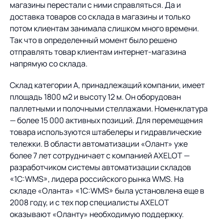
магазины перестали с ними справляться. Да и
доставка товаров со склада в магазины и только
потом клиентам занимала слишком много времени.
Так что в определенный момент было решено
отправлять товар клиентам интернет-магазина
напрямую со склада.
Склад категории А, принадлежащий компании, имеет
площадь 1800 м2 и высоту 12 м. Он оборудован
паллетными и полочными стеллажами. Номенклатура
— более 15 000 активных позиций. Для перемещения
товара используются штабелеры и гидравлические
тележки. В области автоматизации «Олант» уже
более 7 лет сотрудничает с компанией AXELOT —
разработчиком системы автоматизации складов
«1С:WMS», лидера российского рынка WMS. На
складе «Оланта» «1С:WMS» была установлена еще в
2008 году, и с тех пор специалисты AXELOT
оказывают «Оланту» необходимую поддержку.