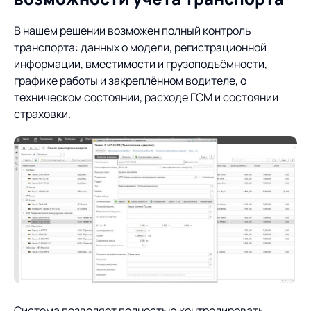
Предложение для
База знаний
учебных заведений
В нашем решении возможен полный контроль
База знаний
транспорта: данных о модели, регистрационной
информации, вместимости и грузоподъёмности,
графике работы и закреплённом водителе, о
техническом состоянии, расходе ГСМ и состоянии
страховки.
Система позволяет полностью контролировать