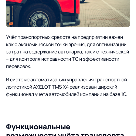
О компании
Партнеры
Продукты
ИТ-аккредитация
Импортозамещение
Управление цепями
Оптимизация в цепях
Услуги
Учёт транспортных средств на предприятии важен
поставок
поставок
Карьера
как с экономической точки зрения, для оптимизации
Логистический
Нетворкинг и обмен
Пресс-центр
Управление складами
Управление двором
затрат на содержание автопарка, так и с технической
консалтинг
опытом вместе с AXELOT
– для контроля исправности ТС и эффективности
Управление перевозками
Логистический
перевозок.
Новости
СМИ о нас
Автоматизация
Облачные сервисы
и транспортным парком
консалтинг
процессов
В системе автоматизации управления транспортной
Мероприятия
Архив мероприятий
Формирование центров
Проекты
Интегрированное
Роботизация
логистикой AXELOT TMS X4 реализован широкий
Техническое оснащение
компетенций
планирование
функционал учёта автомобилей компании на базе 1C.
Оборудование для склада
Проекты
Контакты
Постпроектное
Управление
сопровождение
AXELOT AI
контейнерным
Контакты
Академия
терминалом
Функциональные
возможности учёта транспорта