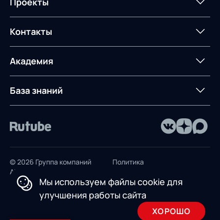
Проекты
Техническое оснащение
компетенций
планирование
Оборудование для склада
Постпроектное
Проекты
Контакты
Управление
сопровождение
AXELOT AI
контейнерным
терминалом
Контакты
Академия
Предложение для
База знаний
учебных заведений
База знаний
© 2026 Группа компаний
Политика
AXELOT
конфиденциальности
Мы используем файлы cookie для
Пользовательское
улучшения работы сайта
соглашение
ХОРОШО