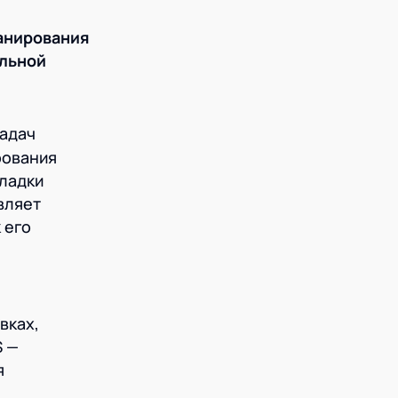
ланирования
ильной
задач
рования
кладки
вляет
 его
вках,
S —
я