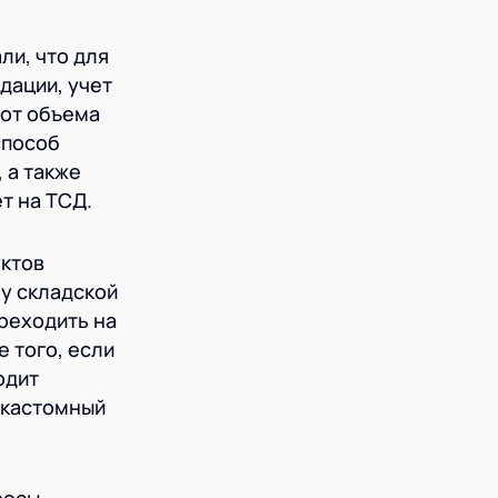
ли, что для
дации, учет
 от объема
способ
 а также
т на ТСД.
уктов
му складской
реходить на
 того, если
одит
 кастомный