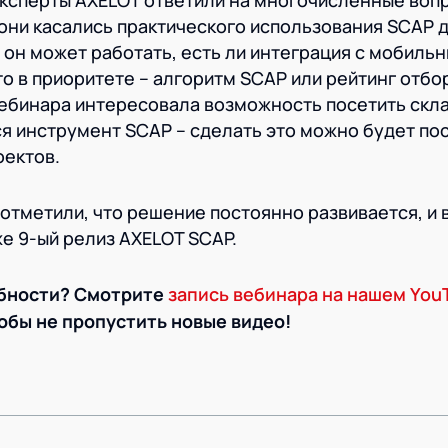
эксперты AXELOT ответили на многочисленные воп
они касались практического использования SCAP д
и он может работать, есть ли интеграция с мобиль
о в приоритете – алгоритм SCAP или рейтинг отбор
вебинара интересовала возможность посетить скла
я инструмент SCAP – сделать это можно будет по
оектов.
отметили, что решение постоянно развивается, и
же 9-ый релиз AXELOT SCAP.
обности? Смотрите
запись вебинара на нашем You
обы не пропустить новые видео!