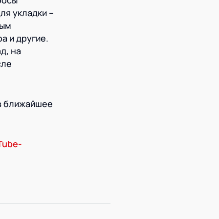
росы
ля укладки –
ным
а и другие.
д, на
сле
 в ближайшее
Tube-