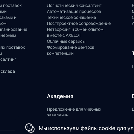
и поставок
Логистический консалтинг
ами
Автоматизация процессов
озками и
Техническое оснащение
ком
Постпроектное сопровождение
планирование
Нетворкинг и обмен опытом
йнерным
вместе с AXELOT
Облачные сервисы
пях поставок
Формирование центров
м
компетенций
нсалтинг
 склада
Академия
Предложение для учебных
заведений
Мы используем файлы cookie для у