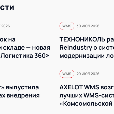
сти
Г 2026
WMS
30 ИЮЛ 2026
ок на
ТЕХНОНИКОЛЬ ра
 складе — новая
ReIndustry о сис
«Логистика 360»
модернизации ло
WMS
WMS
29 ИЮЛ 2026
» выпустила
AXELOT WMS возг
ах внедрения
лучших WMS-сист
«Комсомольской