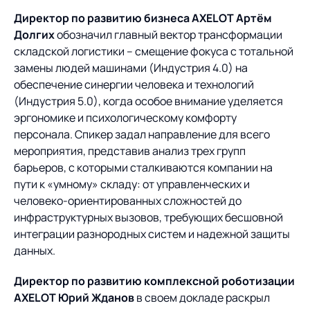
Предложение для
База знаний
учебных заведений
Директор по развитию бизнеса
AXELOT
Артём
Долгих
обозначил главный вектор трансформации
База знаний
складской логистики – смещение фокуса с тотальной
замены людей машинами (Индустрия 4.0) на
обеспечение синергии человека и технологий
(Индустрия 5.0), когда особое внимание уделяется
эргономике и психологическому комфорту
персонала. Спикер задал направление для всего
мероприятия, представив анализ трех групп
барьеров, с которыми сталкиваются компании на
пути к «умному» складу: от управленческих и
человеко-ориентированных сложностей до
инфраструктурных вызовов, требующих бесшовной
интеграции разнородных систем и надежной защиты
данных.
Директор по развитию комплексной роботизации
AXELOT
Юрий Жданов
в своем докладе раскрыл