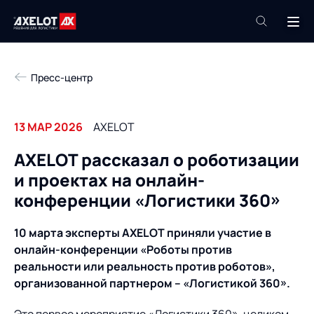
+7 (495) 961-26-09
Пресс-центр
Техподдержка
+7 (800) 600-68-34
13 МАР 2026
AXELOT
Компания
AXELOT рассказал о роботизации
Услуги
и проектах на онлайн-
Продукты
Пресс-центр
конференции «Логистики 360»
Роботизация
Проекты
10 марта эксперты AXELOT приняли участие в
Академия
онлайн-конференции «Роботы против
Контакты
реальности или реальность против роботов»,
База знаний
организованной партнером – «Логистикой 360».
О компании