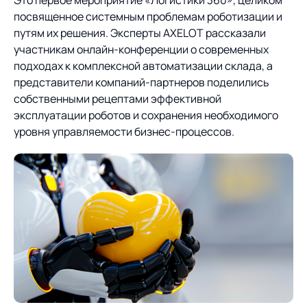
Это первое мероприятие «Логистики 360», целиком
посвященное системным проблемам роботизации и
О компании
Партнеры
Продукты
путям их решения. Эксперты AXELOT рассказали
участникам онлайн-конференции о современных
ИТ-аккредитация
Импортозамещение
подходах к комплексной автоматизации склада, а
Управление цепями
Оптимизация в цепях
Услуги
представители компаний-партнеров поделились
поставок
поставок
Карьера
собственными рецептами эффективной
Логистический
Нетворкинг и обмен
Пресс-центр
эксплуатации роботов и сохранения необходимого
Управление складами
Управление двором
консалтинг
опытом вместе с AXELOT
уровня управляемости бизнес-процессов.
Управление перевозками
Логистический
Новости
СМИ о нас
Автоматизация
Облачные сервисы
и транспортным парком
консалтинг
процессов
Мероприятия
Архив мероприятий
Формирование центров
Проекты
Интегрированное
Роботизация
Техническое оснащение
компетенций
планирование
Оборудование для склада
Проекты
Контакты
Постпроектное
Управление
сопровождение
AXELOT AI
контейнерным
Контакты
Академия
терминалом