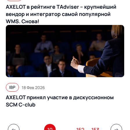
AXELOT в рейтинге TAdviser – крупнейший
вендор и интегратор самой популярной
WMS. Снова!
IBP
18 Фев 2026
AXELOT принял участие в дискуссионном
SCM С‑club
…
10
…
152
153