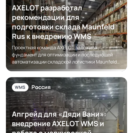
AXELOT разработал
рекомендации для
подготовки склада Maunfeld
Rus к внедрению WMS
Проектная команда AXELOT заложила
фундамент для оптимизации и последующей
автоматизации складской логистики Maunfeld
Rus
Россия
WMS
Апгрейд для «Дяди Вани»:
внедрение AXELOT WMS и
работа с маркировкой