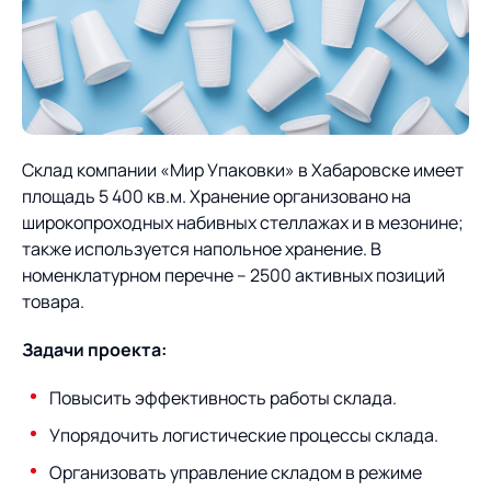
О компании
Партнеры
Продукты
ИТ-аккредитация
Импортозамещение
Управление цепями
Оптимизация в цепях
Услуги
поставок
поставок
Карьера
Склад компании «Мир Упаковки» в Хабаровске имеет
Логистический
Нетворкинг и обмен
Пресс-центр
Управление складами
Управление двором
площадь 5 400 кв.м. Хранение организовано на
консалтинг
опытом вместе с AXELOT
широкопроходных набивных стеллажах и в мезонине;
Управление перевозками
Логистический
Новости
СМИ о нас
также используется напольное хранение. В
Автоматизация
Облачные сервисы
и транспортным парком
консалтинг
номенклатурном перечне – 2500 активных позиций
процессов
Мероприятия
Архив мероприятий
Формирование центров
товара.
Проекты
Интегрированное
Роботизация
Техническое оснащение
компетенций
планирование
Задачи проекта:
Оборудование для склада
Проекты
Контакты
Постпроектное
Управление
Повысить эффективность работы склада.
сопровождение
AXELOT AI
контейнерным
Контакты
Академия
Упорядочить логистические процессы склада.
терминалом
Организовать управление складом в режиме