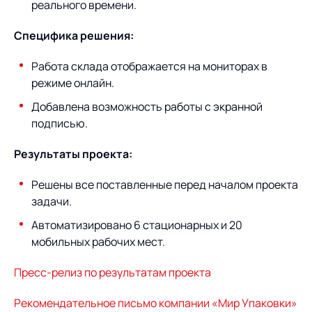
Предложение для
База знаний
реального времени.
учебных заведений
Специфика решения:
База знаний
Работа склада отображается на мониторах в
режиме онлайн.
Добавлена возможность работы с экранной
подписью.
Результаты проекта:
Решены все поставленные перед началом проекта
задачи.
Автоматизировано 6 стационарных и 20
мобильных рабочих мест.
Пресс-релиз по результатам проекта
Рекомендательное письмо компании «Мир Упаковки»