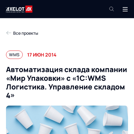
+7 (495) 961-26-09
Все проекты
Техподдержка
+7 (800) 600-68-34
17 ИЮН 2014
WMS
Компания
Автоматизация склада компании
Услуги
«Мир Упаковки» с «1C:WMS
Продукты
Пресс-центр
Логистика. Управление складом
Роботизация
4»
Проекты
Академия
Контакты
База знаний
О компании