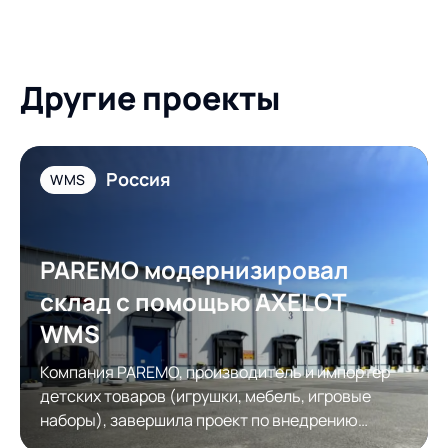
Другие проекты
Россия
WMS
PAREMO модернизировал
склад с помощью AXELOT
WMS
Компания PAREMO, производитель и импортер
детских товаров (игрушки, мебель, игровые
наборы), завершила проект по внедрению
системы управления складом AXELOT WMS.