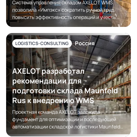
Система управления складом AXELOT WMS
позволила «Импэкс» сократить ручной труд,
повысить эффективность операций и учесть
требования контрагентов к упаковке товара
Россия
LOGISTICS-CONSULTING
AXELOT разработал
рекомендации для
подготовки склада Maunfeld
Rus к внедрению WMS
Проектная команда AXELOT заложила
фундамент для оптимизации и последующей
автоматизации складской логистики Maunfeld
Rus