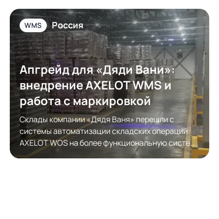
Россия
WMS
Апгрейд для «Дяди Вани»:
внедрение AXELOT WMS и
работа с маркировкой
Склады компании «Дядя Ваня» перешли с
системы автоматизации складских операций
AXELOT WOS на более функциональную систему
автоматизации складской логистики AXELOT
WMS. Модернизация обеспечила полноценную
работу с КИЗами.