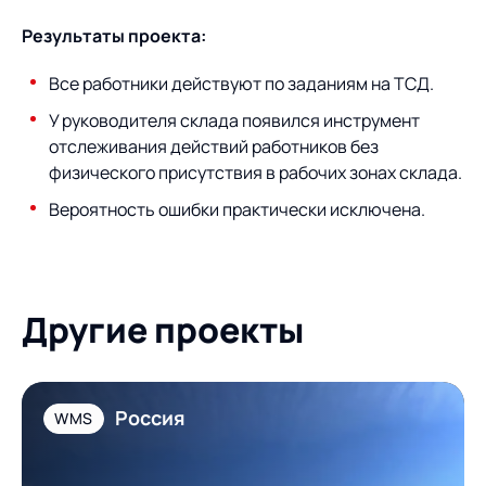
Предложение для
База знаний
учебных заведений
Результаты проекта:
База знаний
Все работники действуют по заданиям на ТСД.
У руководителя склада появился инструмент
отслеживания действий работников без
физического присутствия в рабочих зонах склада.
Вероятность ошибки практически исключена.
Другие проекты
Россия
WMS