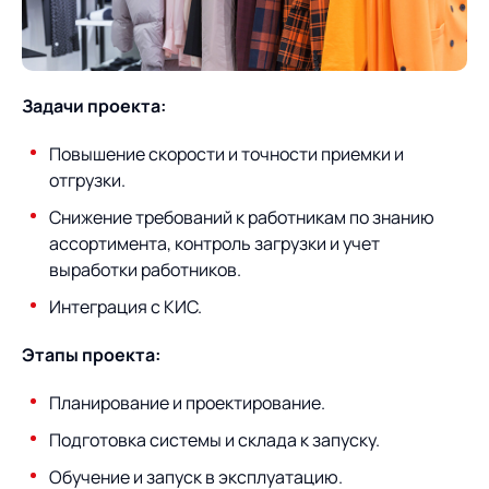
О компании
Партнеры
Продукты
ИТ-аккредитация
Импортозамещение
Задачи проекта:
Управление цепями
Оптимизация в цепях
Услуги
поставок
поставок
Карьера
Повышение скорости и точности приемки и
Логистический
Нетворкинг и обмен
Пресс-центр
отгрузки.
Управление складами
Управление двором
консалтинг
опытом вместе с AXELOT
Снижение требований к работникам по знанию
Управление перевозками
Логистический
Новости
СМИ о нас
ассортимента, контроль загрузки и учет
Автоматизация
Облачные сервисы
и транспортным парком
консалтинг
выработки работников.
процессов
Мероприятия
Архив мероприятий
Формирование центров
Проекты
Интеграция с КИС.
Интегрированное
Роботизация
Техническое оснащение
компетенций
планирование
Этапы проекта:
Оборудование для склада
Проекты
Контакты
Постпроектное
Управление
сопровождение
Планирование и проектирование.
AXELOT AI
контейнерным
Контакты
Академия
терминалом
Подготовка системы и склада к запуску.
Обучение и запуск в эксплуатацию.