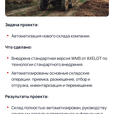
О компании
Партнеры
Продукты
ИТ-аккредитация
Импортозамещение
Задача проекта:
Управление цепями
Оптимизация в цепях
Услуги
поставок
поставок
Карьера
Автоматизация нового склада компании.
Логистический
Нетворкинг и обмен
Пресс-центр
Управление складами
Управление двором
консалтинг
опытом вместе с AXELOT
Что сделано:
Управление перевозками
Логистический
Новости
СМИ о нас
Автоматизация
Облачные сервисы
Внедрена стандартная версия
WMS от AXELOT
по
и транспортным парком
консалтинг
процессов
технологии стандартного внедрения.
Мероприятия
Архив мероприятий
Формирование центров
Проекты
Интегрированное
Роботизация
Автоматизированы основные складские
Техническое оснащение
компетенций
планирование
операции: приемка, размещение, отбор и
Оборудование для склада
Проекты
Контакты
отгрузка, инвентаризация и перемещение.
Постпроектное
Управление
сопровождение
AXELOT AI
контейнерным
Результаты проекта:
Контакты
Академия
терминалом
Склад полностью автоматизирован, руководству
компании доступна оперативная информация о