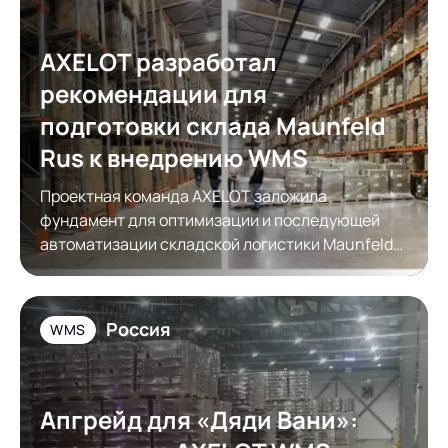
AXELOT разработал
рекомендации для
подготовки склада Maunfeld
Rus к внедрению WMS
Проектная команда AXELOT заложила
фундамент для оптимизации и последующей
автоматизации складской логистики Maunfeld
Rus
Россия
WMS
Апгрейд для «Дяди Вани»: