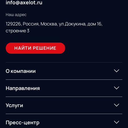
info@axelot.ru
Наш адрес
129226, Россия,
Москва, ул.Докукина, дом 16,
строение 3
НАЙТИ РЕШЕНИЕ
О компании
О компании
Партнеры
Направления
ИТ-аккредитация
Импортозамещение
Управление цепями
Оптимизация в цепях
Услуги
поставок
поставок
Карьера
Логистический
Нетворкинг и обмен
Пресс-центр
Управление складами
Управление двором
консалтинг
опытом вместе с AXELOT