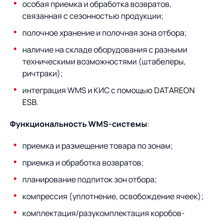
Предложение для
База знаний
особая приемка и обработка возвратов,
учебных заведений
связанная с сезонностью продукции;
База знаний
полочное хранение и полочная зона отбора;
наличие на складе оборудования с разными
техническими возможностями (штабелеры,
ричтраки);
интеграция WMS и КИС с помощью
DATAREON
ESB
.
Функциональность WMS-системы
:
приемка и размещение товара по зонам;
приемка и обработка возвратов;
планирование подпиток зон отбора;
компрессия (уплотнение, освобождение ячеек);
комплектация/разукомплектация коробов-