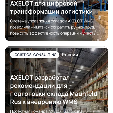
AXELOT для цифровой
трансформации логистики
Система управления складом AXELOT WMS
позволила «Импэкс» сократить ручной труд,
повысить эффективность операций и учесть
требования контрагентов к упаковке товара
Россия
LOGISTICS-CONSULTING
AXELOT разработал
рекомендации для
подготовки склада Maunfeld
Rus к внедрению WMS
Проектная команда AXELOT заложила