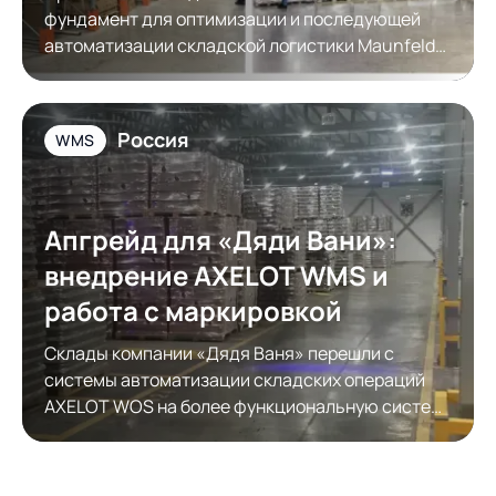
фундамент для оптимизации и последующей
автоматизации складской логистики Maunfeld
Rus
Россия
WMS
Апгрейд для «Дяди Вани»:
внедрение AXELOT WMS и
работа с маркировкой
Склады компании «Дядя Ваня» перешли с
системы автоматизации складских операций
AXELOT WOS на более функциональную систему
автоматизации складской логистики AXELOT
WMS. Модернизация обеспечила полноценную
работу с КИЗами.