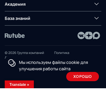
терминалом
Контакты
Академия
Предложение для
База знаний
учебных заведений
База знаний
© 2026 Группа компаний
Политика
AXELOT
конфиденциальности
Мы используем файлы cookie для
Пользовательское
улучшения работы сайта
соглашение
ХОРОШО
Design by INSAIM
Translate »