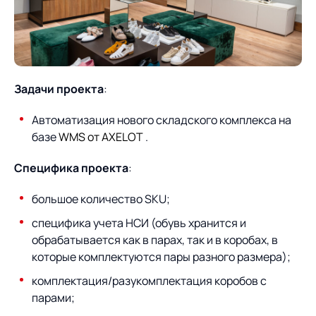
О компании
Партнеры
Продукты
ИТ-аккредитация
Импортозамещение
Управление цепями
Оптимизация в цепях
Услуги
поставок
поставок
Задачи проекта
:
Карьера
Логистический
Нетворкинг и обмен
Пресс-центр
Управление складами
Управление двором
Автоматизация нового складского комплекса на
консалтинг
опытом вместе с AXELOT
базе
WMS от AXELOT
.
Управление перевозками
Логистический
Новости
СМИ о нас
Автоматизация
Облачные сервисы
и транспортным парком
консалтинг
Специфика проекта
:
процессов
Мероприятия
Архив мероприятий
Формирование центров
Проекты
Интегрированное
Роботизация
большое количество SKU;
Техническое оснащение
компетенций
планирование
специфика учета НСИ (обувь хранится и
Оборудование для склада
Проекты
Контакты
обрабатывается как в парах, так и в коробах, в
Постпроектное
Управление
которые комплектуются пары разного размера);
сопровождение
AXELOT AI
контейнерным
Контакты
Академия
терминалом
комплектация/разукомплектация коробов с
парами;