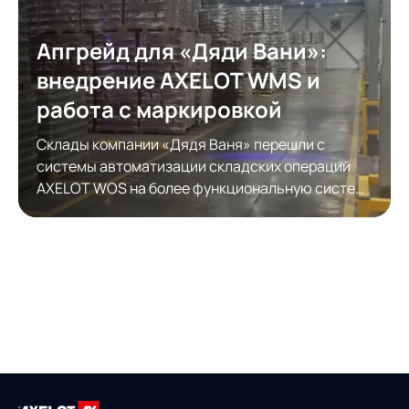
Апгрейд для «Дяди Вани»:
внедрение AXELOT WMS и
работа с маркировкой
Склады компании «Дядя Ваня» перешли с
системы автоматизации складских операций
AXELOT WOS на более функциональную систему
автоматизации складской логистики AXELOT
WMS. Модернизация обеспечила полноценную
работу с КИЗами.