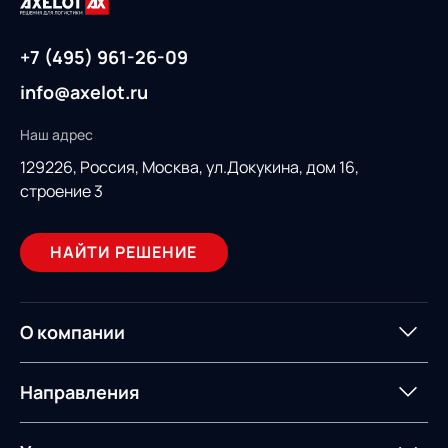
+7 (495) 961-26-09
info@axelot.ru
Наш адрес
129226, Россия,
Москва, ул.Докукина, дом 16,
строение 3
НАЙТИ РЕШЕНИЕ
О компании
О компании
Партнеры
Направления
ИТ-аккредитация
Импортозамещение
Управление цепями
Оптимизация в цепях