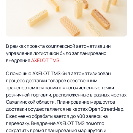
О компании
Партнеры
Продукты
ИТ-аккредитация
Импортозамещение
Управление цепями
Оптимизация в цепях
Услуги
поставок
поставок
Карьера
В рамках проекта комплексной автоматизации
Логистический
Нетворкинг и обмен
Пресс-центр
Управление складами
Управление двором
управления логистикой было запланировано
консалтинг
опытом вместе с AXELOT
внедрение
AXELOT TMS
.
Управление перевозками
Логистический
Новости
СМИ о нас
Автоматизация
Облачные сервисы
и транспортным парком
консалтинг
С помощью AXELOT TMS был автоматизирован
процессов
Мероприятия
Архив мероприятий
процесс доставки товаров собственным
Формирование центров
Проекты
Интегрированное
Роботизация
транспортом компании в многочисленные точки
Техническое оснащение
компетенций
планирование
розничной торговли, расположенные в разных местах
Оборудование для склада
Проекты
Контакты
Постпроектное
Сахалинской области. Планирование маршрутов
Управление
сопровождение
доставки осуществляется на картах OpenStreetMap.
AXELOT AI
контейнерным
Контакты
Ежедневно обрабатывается до 400 заявок на
Академия
терминалом
перевозку. Внедрение AXELOT TMS помогло
сократить время планирования маршрутов и