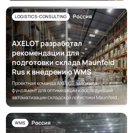
Россия
LOGISTICS-CONSULTING
AXELOT разработал
рекомендации для
подготовки склада Maunfeld
Rus к внедрению WMS
Проектная команда AXELOT заложила
фундамент для оптимизации и последующей
автоматизации складской логистики Maunfeld
Rus
Россия
WMS