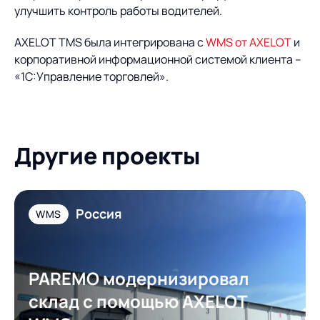
Предложение для
База знаний
улучшить контроль работы водителей.
учебных заведений
AXELOT TMS была интегрирована с
WMS от AXELOT
и
База знаний
корпоративной информационной системой клиента –
«1С:Управление торговлей».
Другие проекты
Россия
WMS
PAREMO модернизировал
склад с помощью AXELOT