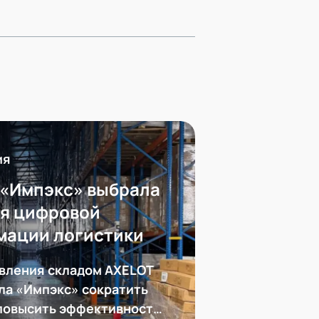
ия
 «Импэкс» выбрала
ля цифровой
мации логистики
вления складом AXELOT
а «Импэкс» сократить
 повысить эффективность