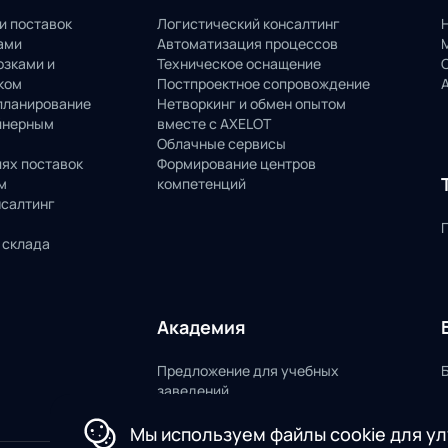
и поставок
Логистический консалтинг
ами
Автоматизация процессов
озками и
Техническое оснащение
ком
Постпроектное сопровождение
планирование
Нетворкинг и обмен опытом
йнерным
вместе с AXELOT
Облачные сервисы
пях поставок
Формирование центров
м
компетенций
нсалтинг
 склада
Академия
Предложение для учебных
заведений
Мы используем файлы cookie для у