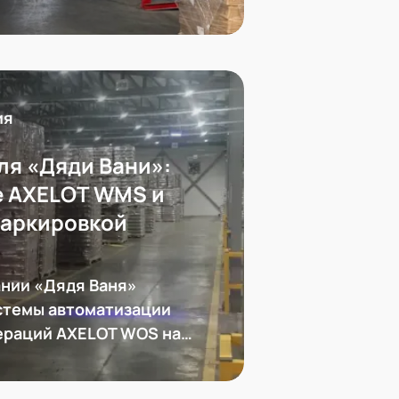
честь требования
 к упаковке товара
ия
ля «Дяди Вани»:
е AXELOT WMS и
маркировкой
нии «Дядя Ваня»
стемы автоматизации
ераций AXELOT WOS на
иональную систему
и складской логистики