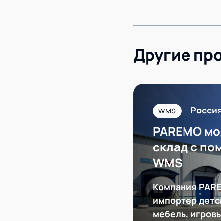
Другие пр
Росси
WMS
PAREMO мо
склад с п
WMS
Компания PARE
импортер детс
мебель, игров