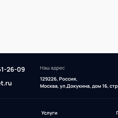
AXELOT WMS.
обеспечила п
КИЗами.
Наш адрес
61-26-09
129226, Россия,
t.ru
Москва, ул.Докукина, дом 16, ст
Услуги