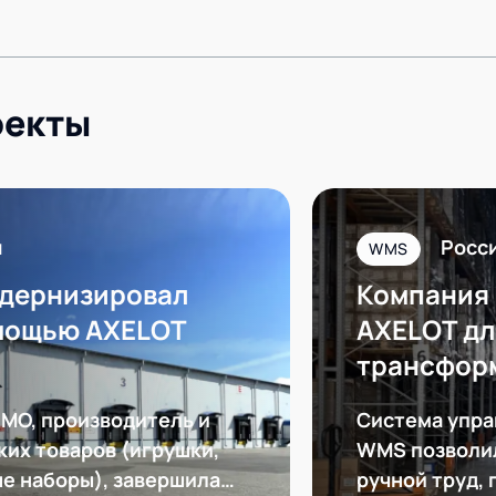
оекты
я
Росс
WMS
дернизировал
Компания
омощью AXELOT
AXELOT д
трансфор
MO, производитель и
Система упра
ких товаров (игрушки,
WMS позволил
ые наборы), завершила
ручной труд,