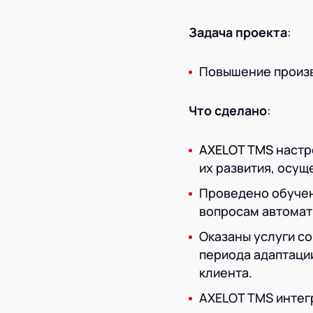
Задача проекта
:
Повышение произв
Что сделано
:
AXELOT TMS
настр
их развития, осу
Проведено обучен
вопросам автомат
Оказаны услуги с
периода адаптаци
клиента.
AXELOT TMS интег