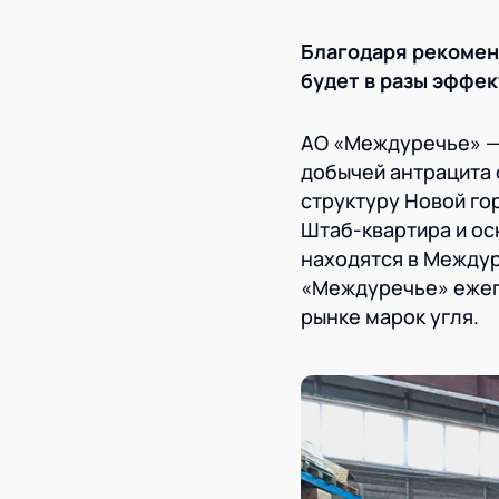
Благодаря рекомен
будет в разы эффек
АО «Междуречье» —
добычей антрацита 
структуру Новой го
Штаб-квартира и о
находятся в Междур
«Междуречье» ежег
рынке марок угля.