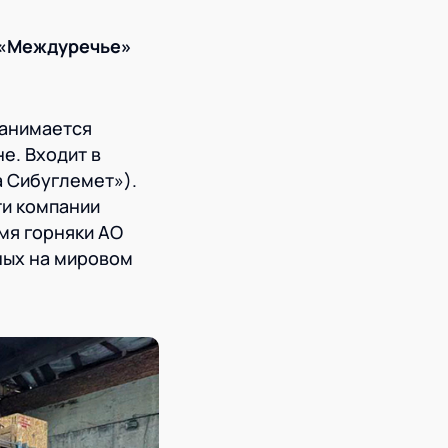
 «Междуречье»
занимается
е. Входит в
а Сибуглемет»).
и компании
мя горняки АО
ных на мировом