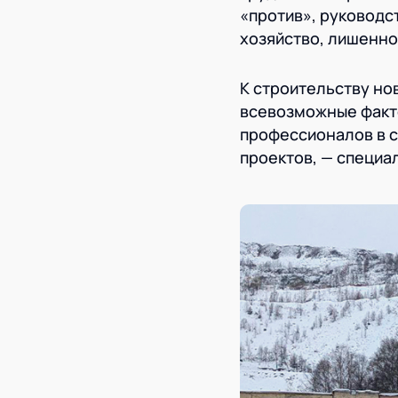
«против», руководс
хозяйство, лишенно
К строительству но
всевозможные факто
профессионалов в 
проектов, — специа