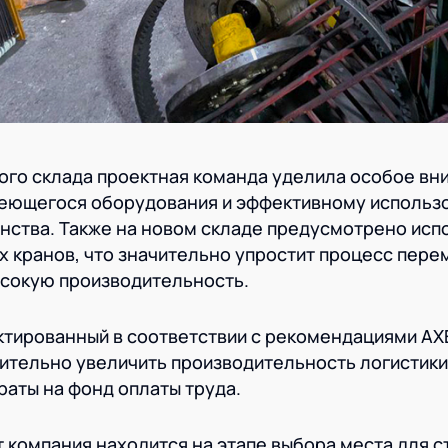
ого склада проектная команда уделила особое вн
еющегося оборудования и эффективному использ
нства. Также на новом складе предусмотрено исп
х кранов, что значительно упростит процесс пере
ысокую производительность.
ктированный в соответствии с рекомендациями AX
тельно увеличить производительность логистики
раты на фонд оплаты труда.
 компания находится на этапе выбора места для 