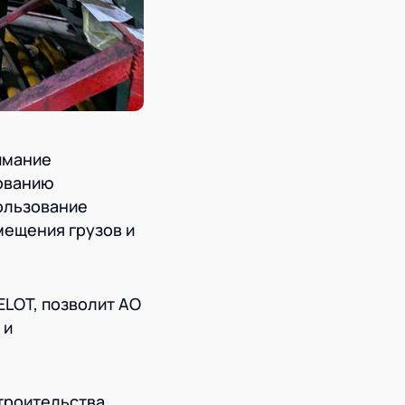
имание
ованию
ользование
мещения грузов и
ELOT, позволит АО
 и
строительства