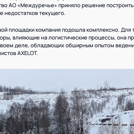
тво АО «Междуречье» приняло решение построить
е недостатков текущего.
вой площадки компания подошла комплексно. Для т
ры, влияющие на логистические процессы, она п
своем деле, обладающих обширным опытом веден
листов AXELOT.