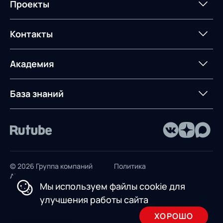
Интегрированное
Портал техподдержки
Роботизация
Проекты
Техническое оснащение
компетенций
планирование
Оборудование для склада
Постпроектное
Проекты
Контакты
Управление
сопровождение
AXELOT AI
контейнерным
терминалом
Контакты
Академия
Предложение для
База знаний
учебных заведений
База знаний
© 2026 Группа компаний
Политика
AXELOT
конфиденциальности
Мы используем файлы cookie для
Пользовательское
улучшения работы сайта
соглашение
ХОРОШО