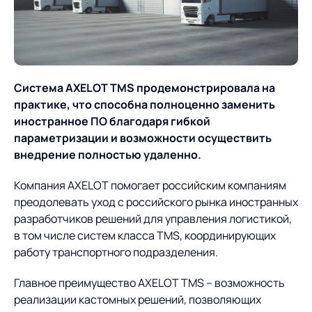
О компании
Партнеры
Продукты
ИТ-аккредитация
Импортозамещение
Управление цепями
Оптимизация в цепях
Услуги
поставок
поставок
Система AXELOT TMS продемонстрировала на
Карьера
практике, что способна полноценно заменить
Логистический
Нетворкинг и обмен
Пресс-центр
Управление складами
Управление двором
иностранное ПО благодаря гибкой
консалтинг
опытом вместе с AXELOT
параметризации и возможности осуществить
Управление перевозками
Логистический
Новости
СМИ о нас
внедрение полностью удаленно.
Автоматизация
Облачные сервисы
и транспортным парком
консалтинг
процессов
Мероприятия
Архив мероприятий
Компания AXELOT помогает российским компаниям
Формирование центров
Проекты
Интегрированное
Роботизация
преодолевать уход с российского рынка иностранных
Техническое оснащение
компетенций
планирование
разработчиков решений для управления логистикой,
Оборудование для склада
Проекты
Контакты
в том числе систем класса TMS, координирующих
Постпроектное
Управление
работу транспортного подразделения.
сопровождение
AXELOT AI
контейнерным
Контакты
Академия
терминалом
Главное преимущество AXELOT TMS – возможность
реализации кастомных решений, позволяющих