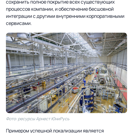
Предложение для
База знаний
сохранить полное покрытие всех существующих
учебных заведений
процессов компании, и обеспечение бесшовной
интеграции с другими внутренними корпоративными
База знаний
сервисами.
Фото: ресурсы Арнест ЮниРусь
Примером успешной локализации является