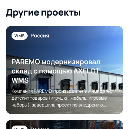
Другие проекты
Россия
WMS
PAREMO модернизировал
склад с помощью AXELOT
WMS
Компания PAREMO, производитель и импортер
детских товаров (игрушки, мебель, игровые
наборы), завершила проект по внедрению
системы управления складом AXELOT WMS.
Основной задачей проекта стала цифровизация
процессов для обеспечения требований