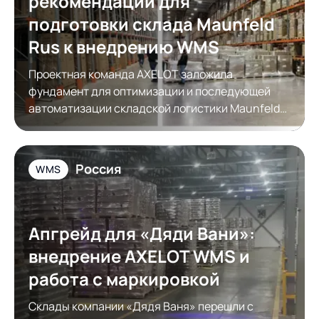
рекомендации для
подготовки склада Maunfeld
Rus к внедрению WMS
Проектная команда AXELOT заложила
фундамент для оптимизации и последующей
автоматизации складской логистики Maunfeld
Rus
Россия
WMS
Апгрейд для «Дяди Вани»:
внедрение AXELOT WMS и
работа с маркировкой
Склады компании «Дядя Ваня» перешли с