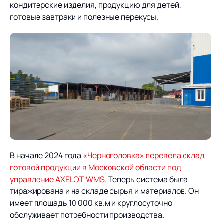
Предложение для
База знаний
кондитерские изделия, продукцию для детей,
учебных заведений
готовые завтраки и полезные перекусы.
База знаний
В начале 2024 года
«Черноголовка» перевела склад
готовой продукции в Московской области под
управление AXELOT WMS
. Теперь система была
тиражирована и на складе сырья и материалов. Он
имеет площадь 10 000 кв.м и круглосуточно
обслуживает потребности производства.