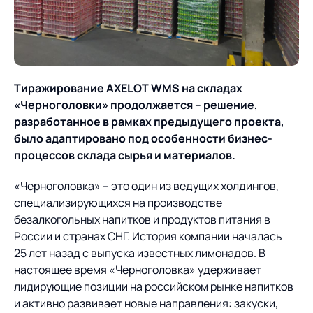
О компании
Партнеры
Продукты
ИТ-аккредитация
Импортозамещение
Управление цепями
Оптимизация в цепях
Услуги
поставок
поставок
Тиражирование
AXELOT
WMS
на складах
Карьера
«Черноголовки» продолжается – решение,
Логистический
Нетворкинг и обмен
Пресс-центр
Управление складами
Управление двором
разработанное в рамках предыдущего проекта,
консалтинг
опытом вместе с AXELOT
было адаптировано под особенности бизнес-
Управление перевозками
Логистический
Новости
СМИ о нас
процессов склада сырья и материалов.
Автоматизация
Облачные сервисы
и транспортным парком
консалтинг
процессов
Мероприятия
Архив мероприятий
«Черноголовка» – это один из ведущих холдингов,
Формирование центров
Проекты
Интегрированное
Роботизация
специализирующихся на производстве
Техническое оснащение
компетенций
планирование
безалкогольных напитков и продуктов питания в
Оборудование для склада
Проекты
Контакты
России и странах СНГ. История компании началась
Постпроектное
Управление
25 лет назад с выпуска известных лимонадов. В
сопровождение
AXELOT AI
контейнерным
настоящее время «Черноголовка» удерживает
Контакты
Академия
терминалом
лидирующие позиции на российском рынке напитков
и активно развивает новые направления: закуски,