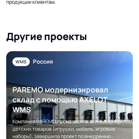
продукции клиентам.
Другие проекты
Россия
WMS
PAREMO модернизировал
склад с помощью AXELOT
WMS
Компания PAREMO, производитель и импортер
детских товаров (игрушки, мебель, игровые
наборы), завершила проект по внедрению