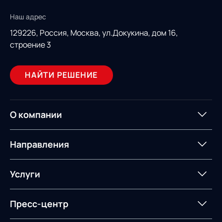
Наш адрес
129226, Россия,
Москва, ул.Докукина, дом 16,
строение 3
НАЙТИ РЕШЕНИЕ
О компании
О компании
Партнеры
Направления
ИТ-аккредитация
Импортозамещение
Управление цепями
Оптимизация в цепях
Услуги
поставок
поставок
Карьера
Логистический
Нетворкинг и обмен
Пресс-центр
Управление складами
Управление двором
консалтинг
опытом вместе с AXELOT