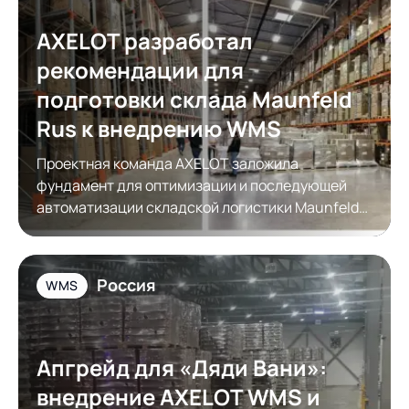
AXELOT разработал
рекомендации для
подготовки склада Maunfeld
Rus к внедрению WMS
Проектная команда AXELOT заложила
фундамент для оптимизации и последующей
автоматизации складской логистики Maunfeld
Rus
Россия
WMS
Апгрейд для «Дяди Вани»:
внедрение AXELOT WMS и