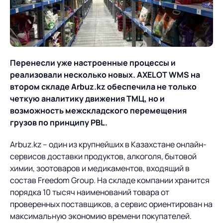
О компании
Партнеры
Продукты
ИТ-аккредитация
Импортозамещение
Управление цепями
Оптимизация в цепях
Услуги
поставок
поставок
Перенесли уже настроенные процессы и
Карьера
реализовали несколько новых. AXELOT WMS на
Логистический
Нетворкинг и обмен
Пресс-центр
Управление складами
Управление двором
втором складе Arbuz.kz обеспечила не только
консалтинг
опытом вместе с AXELOT
четкую аналитику движения ТМЦ, но и
Управление перевозками
Логистический
Новости
СМИ о нас
возможность межскладского перемещения
Автоматизация
Облачные сервисы
и транспортным парком
консалтинг
грузов по принципу PBL.
процессов
Мероприятия
Архив мероприятий
Формирование центров
Проекты
Интегрированное
Роботизация
Arbuz.kz – один из крупнейших в Казахстане онлайн-
Техническое оснащение
компетенций
планирование
сервисов доставки продуктов, алкоголя, бытовой
Оборудование для склада
Проекты
Контакты
химии, зоотоваров и медикаментов, входящий в
Постпроектное
Управление
состав Freedom Group. На складе компании хранится
сопровождение
AXELOT AI
контейнерным
порядка 10 тысяч наименований товара от
Контакты
Академия
терминалом
проверенных поставщиков, а сервис ориентирован на
максимальную экономию времени покупателей.