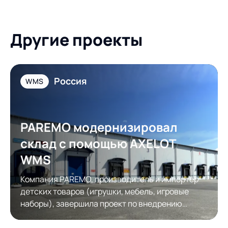
Другие проекты
Россия
WMS
PAREMO модернизировал
склад с помощью AXELOT
WMS
Компания PAREMO, производитель и импортер
детских товаров (игрушки, мебель, игровые
наборы), завершила проект по внедрению
системы управления складом AXELOT WMS.