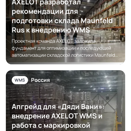
AXELOT разработал
рекомендации для
подготовки склада Maunfeld
Rus к внедрению WMS
Проектная команда AXELOT заложила
фундамент для оптимизации и последующей
автоматизации складской логистики Maunfeld
Rus
Россия
WMS
Апгрейд для «Дяди Вани»:
внедрение AXELOT WMS и
работа с маркировкой