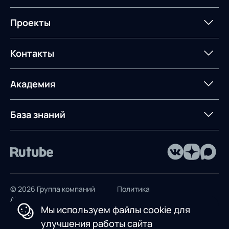
процессов
Мероприятия
Архив мероприятий
Формирование центров
Интегрированное
Портал техподдержки
Роботизация
Проекты
Техническое оснащение
компетенций
планирование
Оборудование для склада
Постпроектное
Проекты
Контакты
Управление
сопровождение
AXELOT AI
контейнерным
терминалом
Контакты
Академия
Предложение для
База знаний
учебных заведений
База знаний
© 2026 Группа компаний
Политика
AXELOT
конфиденциальности
Мы используем файлы cookie для
Пользовательское
улучшения работы сайта