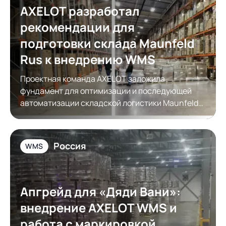
AXELOT разработал
рекомендации для
подготовки склада Maunfeld
Rus к внедрению WMS
Проектная команда AXELOT заложила
фундамент для оптимизации и последующей
автоматизации складской логистики Maunfeld
Rus
Россия
WMS
Апгрейд для «Дяди Вани»:
внедрение AXELOT WMS и
работа с маркировкой