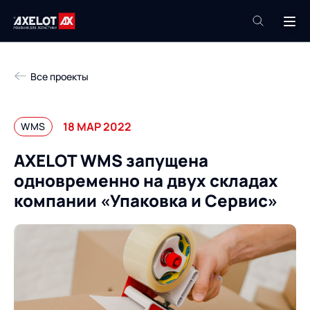
+7 (495) 961-26-09
Все проекты
Техподдержка
+7 (800) 600-68-34
18 МАР 2022
WMS
Компания
AXELOT WMS запущена
Услуги
одновременно на двух складах
Продукты
Пресс-центр
компании «Упаковка и Сервис»
Роботизация
Проекты
Академия
Контакты
База знаний
О компании