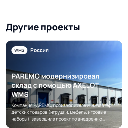
Другие проекты
Россия
WMS
PAREMO модернизировал
склад с помощью AXELOT
WMS
Компания PAREMO, производитель и импортер
детских товаров (игрушки, мебель, игровые
наборы), завершила проект по внедрению
системы управления складом AXELOT WMS.