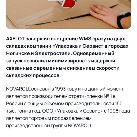
О компании
Партнеры
Продукты
ИТ-аккредитация
Импортозамещение
Управление цепями
Оптимизация в цепях
Услуги
поставок
поставок
AXELOT завершил внедрение WMS сразу на двух
Карьера
складах компании «Упаковка и Сервис» в городах
Логистический
Нетворкинг и обмен
Пресс-центр
Управление складами
Управление двором
Ногинске и Электростали. Одновременный
консалтинг
опытом вместе с AXELOT
запуск позволил минимизировать издержки,
Управление перевозками
Логистический
Новости
СМИ о нас
связанные с временным снижением скорости
Автоматизация
Облачные сервисы
и транспортным парком
консалтинг
складских процессов.
процессов
Мероприятия
Архив мероприятий
Формирование центров
Проекты
Интегрированное
Роботизация
NOVAROLL основан в 1993 году и на данный момент
Техническое оснащение
компетенций
планирование
является производителем стретч-пленки № 1 в
Оборудование для склада
Проекты
Контакты
России с общим объемом производительности 150
Постпроектное
Управление
тыс. тонн в год. ООО «Упаковка и Сервис» с 1998 года
сопровождение
AXELOT AI
контейнерным
является торговым подразделением
Контакты
Академия
терминалом
производственной группы NOVAROLL.