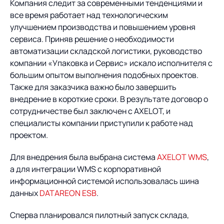
Предложение для
База знаний
Компания следит за современными тенденциями и
учебных заведений
все время работает над технологическим
улучшением производства и повышением уровня
База знаний
сервиса. Приняв решение о необходимости
автоматизации складской логистики, руководство
компании «Упаковка и Сервис» искало исполнителя с
большим опытом выполнения подобных проектов.
Также для заказчика важно было завершить
внедрение в короткие сроки. В результате договор о
сотрудничестве был заключен с AXELOT, и
специалисты компании приступили к работе над
проектом.
Для внедрения была выбрана система
AXELOT WMS
,
а для интеграции WMS с корпоративной
информационной системой использовалась шина
данных
DATAREON ESB
.
Сперва планировался пилотный запуск склада,