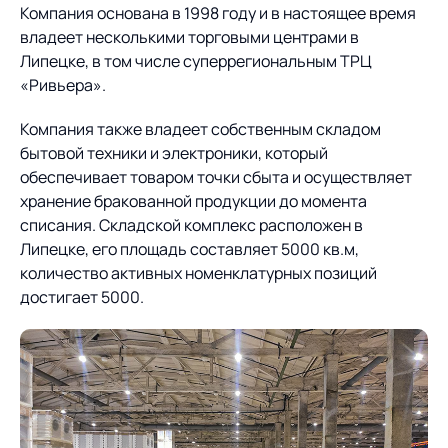
Компания основана в 1998 году и в настоящее время
владеет несколькими торговыми центрами в
О компании
Партнеры
Продукты
Липецке, в том числе суперрегиональным ТРЦ
«Ривьера».
ИТ-аккредитация
Импортозамещение
Управление цепями
Оптимизация в цепях
Услуги
поставок
поставок
Компания также владеет собственным складом
Карьера
бытовой техники и электроники, который
Логистический
Нетворкинг и обмен
Пресс-центр
Управление складами
Управление двором
обеспечивает товаром точки сбыта и осуществляет
консалтинг
опытом вместе с AXELOT
хранение бракованной продукции до момента
Управление перевозками
Логистический
Новости
СМИ о нас
списания. Складской комплекс расположен в
Автоматизация
Облачные сервисы
и транспортным парком
консалтинг
Липецке, его площадь составляет 5000 кв.м,
процессов
Мероприятия
Архив мероприятий
Формирование центров
количество активных номенклатурных позиций
Проекты
Интегрированное
Роботизация
Техническое оснащение
компетенций
достигает 5000.
планирование
Оборудование для склада
Проекты
Контакты
Постпроектное
Управление
сопровождение
AXELOT AI
контейнерным
Контакты
Академия
терминалом