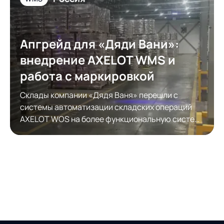
Апгрейд для «Дяди Вани»:
внедрение AXELOT WMS и
работа с маркировкой
Склады компании «Дядя Ваня» перешли с
системы автоматизации складских операций
AXELOT WOS на более функциональную систему
автоматизации складской логистики AXELOT
WMS. Модернизация обеспечила полноценную
работу с КИЗами.