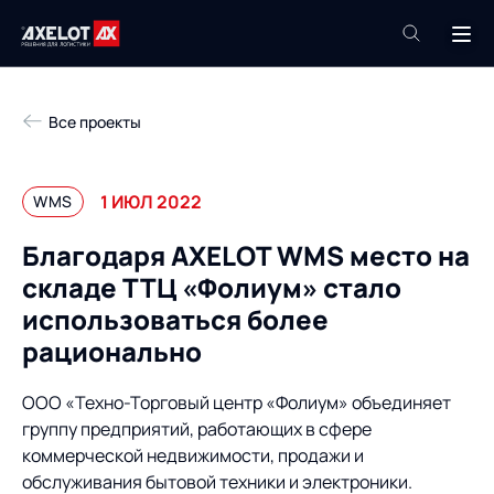
+7 (495) 961-26-09
Все проекты
Техподдержка
+7 (800) 600-68-34
1 ИЮЛ 2022
WMS
Компания
Благодаря AXELOT WMS место на
Услуги
складе ТТЦ «Фолиум» стало
Продукты
Пресс-центр
использоваться более
Роботизация
рационально
Проекты
Академия
Контакты
ООО «Техно-Торговый центр «Фолиум» объединяет
База знаний
группу предприятий, работающих в сфере
коммерческой недвижимости, продажи и
О компании
обслуживания бытовой техники и электроники.