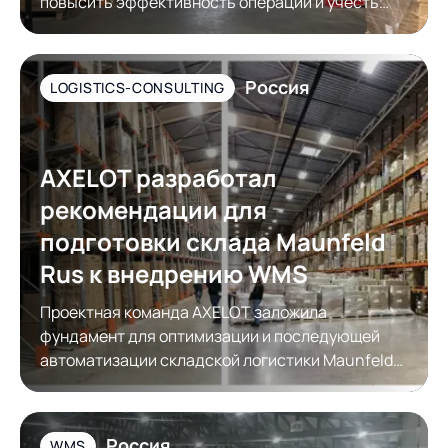
повысить эффективность операций и учесть
требования контрагентов к упаковке товара
Россия
LOGISTICS-CONSULTING
AXELOT разработал
рекомендации для
подготовки склада Maunfeld
Rus к внедрению WMS
Проектная команда AXELOT заложила
фундамент для оптимизации и последующей
автоматизации складской логистики Maunfeld
Rus
Россия
WMS