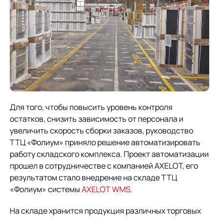
Предложение для
База знаний
учебных заведений
База знаний
Для того, чтобы повысить уровень контроля
остатков, снизить зависимость от персонала и
увеличить скорость сборки заказов, руководство
ТТЦ «Фолиум» приняло решение автоматизировать
работу складского комплекса. Проект автоматизации
прошел в сотрудничестве с компанией AXELOT, его
результатом стало внедрение на складе ТТЦ
«Фолиум» системы
AXELOT WMS
.
На складе хранится продукция различных торговых