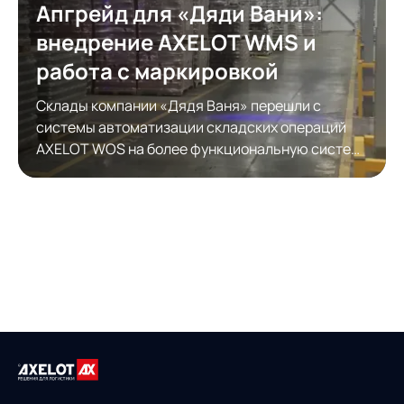
Апгрейд для «Дяди Вани»:
внедрение AXELOT WMS и
работа с маркировкой
Склады компании «Дядя Ваня» перешли с
системы автоматизации складских операций
AXELOT WOS на более функциональную систему
автоматизации складской логистики AXELOT
WMS. Модернизация обеспечила полноценную
работу с КИЗами.