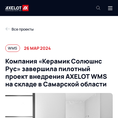
+7 (495) 961-26-09
Все проекты
Техподдержка
+7 (800) 600-68-34
26 МАР 2024
WMS
Компания
Компания «Керамик Солюшнс
Услуги
Рус» завершила пилотный
Продукты
Пресс-центр
проект внедрения AXELOT WMS
Роботизация
на складе в Самарской области
Проекты
Академия
Контакты
База знаний
О компании