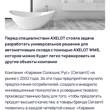
О компании
Партнеры
Продукты
ИТ-аккредитация
Импортозамещение
Управление цепями
Оптимизация в цепях
Услуги
поставок
поставок
Карьера
Перед специалистами
AXELOT стояла задача
Логистический
Нетворкинг и обмен
Пресс-центр
Управление складами
Управление двором
разработать универсальное решение для
консалтинг
опытом вместе с AXELOT
автоматизации склада с помощью
AXELOT
WMS,
Управление перевозками
Логистический
Новости
СМИ о нас
которое можно будет легко тиражировать на
Автоматизация
Облачные сервисы
и транспортным парком
консалтинг
другие объекты компании
процессов
Мероприятия
Архив мероприятий
Формирование центров
Проекты
Интегрированное
Роботизация
Компания «Керамик Солюшнс Рус» (Cersanit) на
Техническое оснащение
компетенций
планирование
рынке с 2002 года. За эти годы предприятие изучило
Оборудование для склада
Проекты
Контакты
Постпроектное
предпочтения потребителей, создало и внедрило
Управление
сопровождение
инновационные технологии и усовершенствовало
AXELOT AI
контейнерным
Контакты
производственную базу для того, чтобы предлагать
Академия
терминалом
продукт высшего качества, а товары бренда Cersanit
появились в каждой четвёртой семье. «Керамик