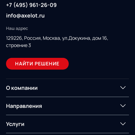
+7 (495) 961-26-09
info@axelot.ru
Наш адрес
129226, Россия,
Москва, ул.Докукина, дом 16,
строение 3
НАЙТИ РЕШЕНИЕ
О компании
О компании
Партнеры
Направления
ИТ-аккредитация
Импортозамещение
Управление цепями
Оптимизация в цепях
Услуги
поставок
поставок
Карьера