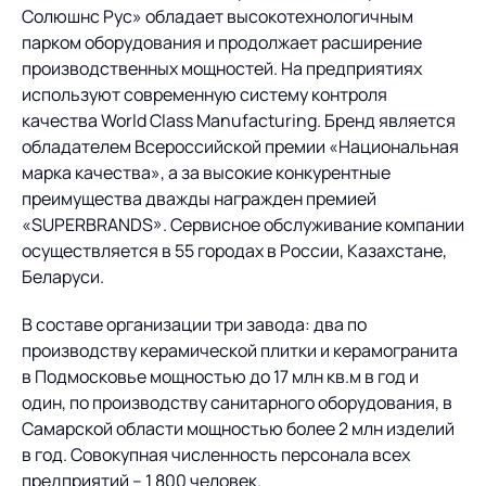
Предложение для
База знаний
Солюшнс Рус» обладает высокотехнологичным
учебных заведений
парком оборудования и продолжает расширение
База знаний
производственных мощностей. На предприятиях
используют современную систему контроля
качества World Class Manufacturing. Бренд является
обладателем Всероссийской премии «Национальная
марка качества», а за высокие конкурентные
преимущества дважды награжден премией
«SUPERBRANDS». Сервисное обслуживание компании
осуществляется в 55 городах в России, Казахстане,
Беларуси.
В составе организации три завода: два по
производству керамической плитки и керамогранита
в Подмосковье мощностью до 17 млн кв.м в год и
один, по производству санитарного оборудования, в
Самарской области мощностью более 2 млн изделий
в год. Совокупная численность персонала всех
предприятий – 1 800 человек.