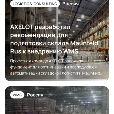
Россия
LOGISTICS-CONSULTING
AXELOT разработал
рекомендации для
подготовки склада Maunfeld
Rus к внедрению WMS
Проектная команда AXELOT заложила
фундамент для оптимизации и последующей
автоматизации складской логистики Maunfeld
Rus
Россия
WMS