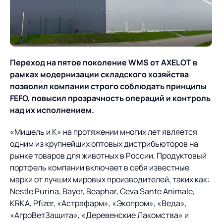
О компании
Партнеры
Продукты
ИТ-аккредитация
Импортозамещение
Управление цепями
Оптимизация в цепях
Услуги
поставок
поставок
Переход на пятое поколение
WMS от
AXELOT в
Карьера
рамках модернизации складского хозяйства
Логистический
Нетворкинг и обмен
Пресс-центр
Управление складами
Управление двором
позволил компании строго соблюдать принципы
консалтинг
опытом вместе с AXELOT
FEFO, повысил прозрачность операций и контроль
Управление перевозками
Логистический
Новости
СМИ о нас
над их исполнением.
Автоматизация
Облачные сервисы
и транспортным парком
консалтинг
процессов
Мероприятия
Архив мероприятий
«Мишель и К» на протяжении многих лет является
Формирование центров
Проекты
Интегрированное
Роботизация
одним из крупнейших оптовых дистрибьюторов на
Техническое оснащение
компетенций
планирование
рынке товаров для животных в России. Продуктовый
Оборудование для склада
Проекты
Контакты
портфель компании включает в себя известные
Постпроектное
Управление
марки от лучших мировых производителей, таких как:
сопровождение
AXELOT AI
контейнерным
Nestle Purina, Bayer, Beaphar, Ceva Sante Animale,
Контакты
Академия
терминалом
KRKA, Pfizer, «Астрафарм», «Экопром», «Веда»,
«АгроВетЗащита», «Деревенские Лакомства» и