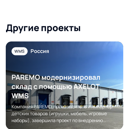
Другие проекты
Россия
WMS
PAREMO модернизировал
склад с помощью AXELOT
WMS
Компания PAREMO, производитель и импортер
детских товаров (игрушки, мебель, игровые
наборы), завершила проект по внедрению
системы управления складом AXELOT WMS.