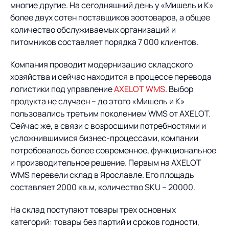
Предложение для
База знаний
многие другие. На сегодняшний день у «Мишель и К»
учебных заведений
более двух сотен поставщиков зоотоваров, а общее
количество обслуживаемых организаций и
База знаний
питомников составляет порядка 7 000 клиентов.
Компания проводит модернизацию складского
хозяйства и сейчас находится в процессе перевода
логистики под управление
AXELOT WMS
. Выбор
продукта не случаен – до этого «Мишель и К»
пользовались третьим поколением WMS от AXELOT.
Сейчас же, в связи с возросшими потребностями и
усложнившимися бизнес-процессами, компании
потребовалось более современное, функциональное
и производительное решение. Первым на AXELOT
WMS перевели склад в Ярославле. Его площадь
составляет 2000 кв.м, количество SKU – 20000.
На склад поступают товары трех основных
категорий: товары без партий и сроков годности,