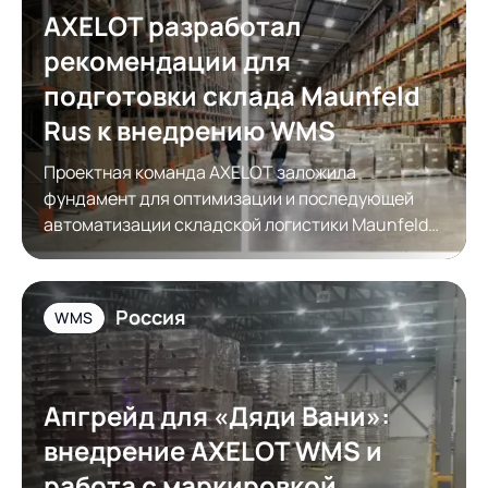
AXELOT разработал
рекомендации для
подготовки склада Maunfeld
Rus к внедрению WMS
Проектная команда AXELOT заложила
фундамент для оптимизации и последующей
автоматизации складской логистики Maunfeld
Rus
Россия
WMS
Апгрейд для «Дяди Вани»:
внедрение AXELOT WMS и
работа с маркировкой