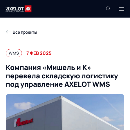
+7 (495) 961-26-09
Все проекты
Техподдержка
+7 (800) 600-68-34
7 ФЕВ 2025
WMS
Компания
Компания «Мишель и К»
Услуги
перевела складскую логистику
Продукты
Пресс-центр
под управление AXELOT WMS
Роботизация
Проекты
Академия
Контакты
База знаний
О компании