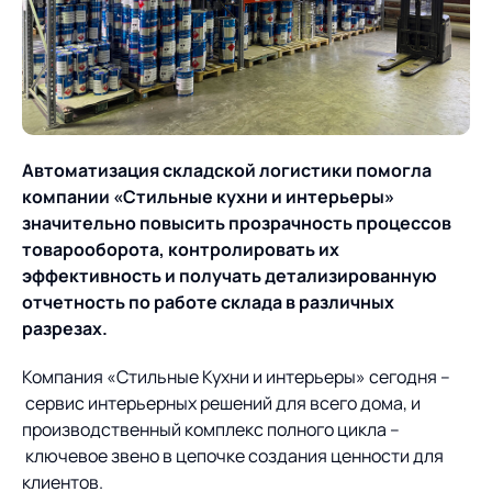
О компании
Партнеры
Продукты
ИТ-аккредитация
Импортозамещение
Управление цепями
Оптимизация в цепях
Услуги
поставок
поставок
Карьера
Автоматизация складской логистики помогла
Логистический
Нетворкинг и обмен
Пресс-центр
Управление складами
Управление двором
компании «Стильные кухни и интерьеры»
консалтинг
опытом вместе с AXELOT
значительно повысить прозрачность процессов
Управление перевозками
Логистический
Новости
СМИ о нас
товарооборота, контролировать их
Автоматизация
Облачные сервисы
и транспортным парком
консалтинг
эффективность и получать детализированную
процессов
Мероприятия
Архив мероприятий
Формирование центров
отчетность по работе склада в различных
Проекты
Интегрированное
Роботизация
Техническое оснащение
компетенций
разрезах.
планирование
Оборудование для склада
Проекты
Контакты
Постпроектное
Компания «Стильные Кухни и интерьеры» сегодня –
Управление
сопровождение
сервис интерьерных решений для всего дома, и
AXELOT AI
контейнерным
Контакты
производственный комплекс полного цикла –
Академия
терминалом
ключевое звено в цепочке создания ценности для
клиентов.