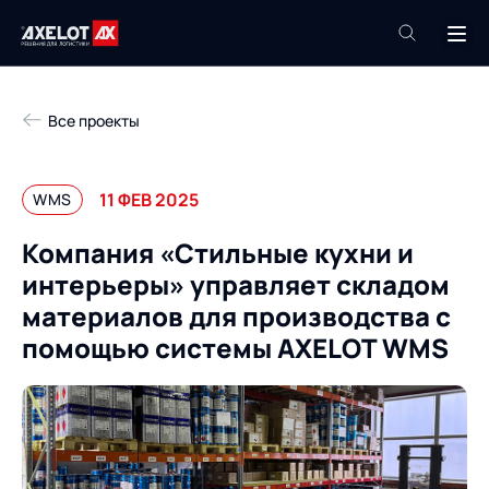
+7 (495) 961-26-09
Все проекты
Техподдержка
+7 (800) 600-68-34
11 ФЕВ 2025
WMS
Компания
Компания «Стильные кухни и
Услуги
интерьеры» управляет складом
Продукты
Пресс-центр
материалов для производства с
Роботизация
помощью системы AXELOT WMS
Проекты
Академия
Контакты
База знаний
О компании