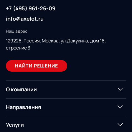
+7 (495) 961-26-09
info@axelot.ru
Наш адрес
129226, Россия,
Москва, ул.Докукина, дом 16,
строение 3
НАЙТИ РЕШЕНИЕ
О компании
О компании
Партнеры
Направления
ИТ-аккредитация
Импортозамещение
Управление цепями
Оптимизация в цепях
Услуги
поставок
поставок
Карьера