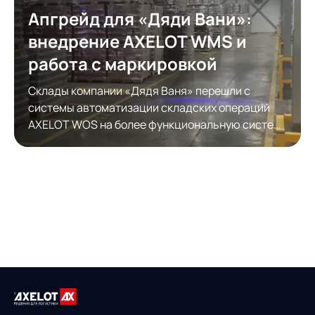
Апгрейд для «Дяди Вани»:
внедрение AXELOT WMS и
работа с маркировкой
Склады компании «Дядя Ваня» перешли с
системы автоматизации складских операций
AXELOT WOS на более функциональную систему
автоматизации складской логистики AXELOT
WMS. Модернизация обеспечила полноценную
работу с КИЗами.