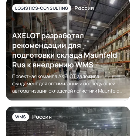
Россия
LOGISTICS-CONSULTING
AXELOT разработал
рекомендации для
подготовки склада Maunfeld
Rus к внедрению WMS
Проектная команда AXELOT заложила
фундамент для оптимизации и последующей
автоматизации складской логистики Maunfeld
Rus
Россия
WMS