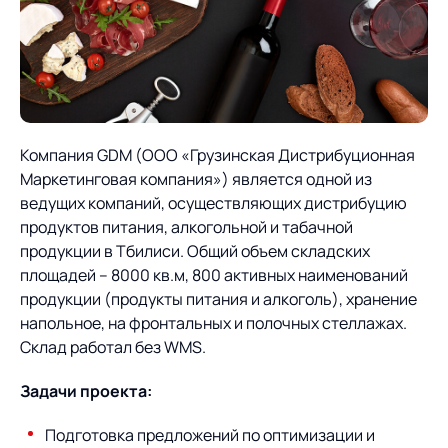
О компании
Партнеры
Продукты
ИТ-аккредитация
Импортозамещение
Управление цепями
Оптимизация в цепях
Услуги
поставок
поставок
Карьера
Компания GDM (ООО «Грузинская Дистрибуционная
Логистический
Нетворкинг и обмен
Пресс-центр
Управление складами
Управление двором
Маркетинговая компания») является одной из
консалтинг
опытом вместе с AXELOT
ведущих компаний, осуществляющих дистрибуцию
Управление перевозками
Логистический
Новости
СМИ о нас
продуктов питания, алкогольной и табачной
Автоматизация
Облачные сервисы
и транспортным парком
консалтинг
продукции в Тбилиси. Общий объем складских
процессов
Мероприятия
Архив мероприятий
Формирование центров
площадей – 8000 кв.м, 800 активных наименований
Проекты
Интегрированное
Роботизация
Техническое оснащение
компетенций
продукции (продукты питания и алкоголь), хранение
планирование
напольное, на фронтальных и полочных стеллажах.
Оборудование для склада
Проекты
Контакты
Постпроектное
Склад работал без WMS.
Управление
сопровождение
AXELOT AI
контейнерным
Контакты
Задачи проекта:
Академия
терминалом
Подготовка предложений по оптимизации и