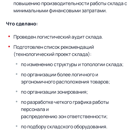
Предложение для
База знаний
повышению производительности работы склада с
учебных заведений
минимальными финансовыми затратами.
База знаний
Что сделано:
Проведен логистический аудит склада.
Подготовлен список рекомендаций
(технологический проект склада):
по изменению структуры и топологии склада;
по организации более логичного и
эргономичного расположения товаров;
по организации зонирования;
по разработке четкого графика работы
персонала и
распределению зон ответственности;
по подбору складского оборудования.