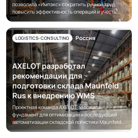
позволила «Импэкс» сократить ручной труд,
повысить эффективность операций и учесть
требования контрагентов к упаковке товара
Россия
LOGISTICS-CONSULTING
AXELOT разработал
рекомендации для
подготовки склада Maunfeld
Rus к внедрению WMS
Проектная команда AXELOT заложила
фундамент для оптимизации и последующей
автоматизации складской логистики Maunfeld
Rus