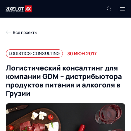
+7 (495) 961-26-09
Все проекты
Техподдержка
+7 (800) 600-68-34
30 ИЮН 2017
LOGISTICS-CONSULTING
Компания
Логистический консалтинг для
Услуги
компании GDM – дистрибьютора
Продукты
Пресс-центр
продуктов питания и алкоголя в
Роботизация
Грузии
Проекты
Академия
Контакты
База знаний
О компании