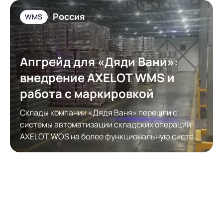
Россия
WMS
Апгрейд для «Дяди Вани»:
внедрение AXELOT WMS и
работа с маркировкой
Склады компании «Дядя Ваня» перешли с
системы автоматизации складских операций
AXELOT WOS на более функциональную систему
автоматизации складской логистики AXELOT
WMS. Модернизация обеспечила полноценную
работу с КИЗами.