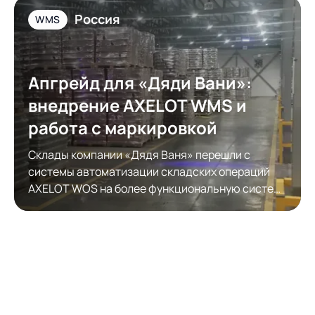
Россия
WMS
Апгрейд для «Дяди Вани»:
внедрение AXELOT WMS и
работа с маркировкой
Склады компании «Дядя Ваня» перешли с
системы автоматизации складских операций
AXELOT WOS на более функциональную систему
автоматизации складской логистики AXELOT
WMS. Модернизация обеспечила полноценную
работу с КИЗами.