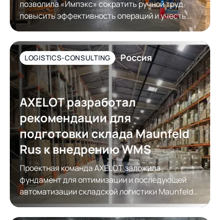
позволила «Импэкс» сократить ручной труд,
повысить эффективность операций и учесть
требования контрагентов к упаковке товара
Россия
LOGISTICS-CONSULTING
AXELOT разработал
рекомендации для
подготовки склада Maunfeld
Rus к внедрению WMS
Проектная команда AXELOT заложила
фундамент для оптимизации и последующей
автоматизации складской логистики Maunfeld
Rus