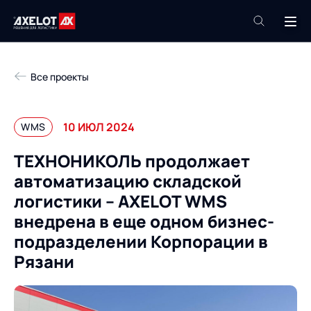
+7 (495) 961-26-09
Все проекты
Техподдержка
+7 (800) 600-68-34
10 ИЮЛ 2024
WMS
Компания
ТЕХНОНИКОЛЬ продолжает
Услуги
автоматизацию складской
Продукты
Пресс-центр
логистики – AXELOT WMS
Роботизация
внедрена в еще одном бизнес-
Проекты
подразделении Корпорации в
Академия
Контакты
Рязани
База знаний
О компании