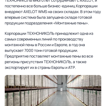
Предложение для
ТЕХНОНИКОЛЬ много лет сотрудничает с AXELOT, и
База знаний
учебных заведений
постепенно все больше бизнес-единиц Корпорации
внедряют AXELOT WMS на своих складах. В этом году
База знаний
впервые система была запущена складе готовой
продукции подразделения «Монтажные пены».
Корпорации ТЕХНОНИКОЛЬ принадлежит одна из
самых современных линий по производству
монтажной пены в России и Европе, в год она
выпускает 7000 тонн готовой продукции.
Предприятие поставляет монтажные пены во все
регионы присутствия ТЕХНОНИКОЛЬ, а также
экспортирует их в страны Европы и АТР.