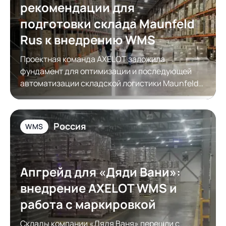
рекомендации для
подготовки склада Maunfeld
Rus к внедрению WMS
Проектная команда AXELOT заложила
фундамент для оптимизации и последующей
автоматизации складской логистики Maunfeld
Rus
Россия
WMS
Апгрейд для «Дяди Вани»:
внедрение AXELOT WMS и
работа с маркировкой
Склады компании «Дядя Ваня» перешли с