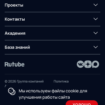
Формирование центров
Интегрированное
Портал техподдержки
Роботизация
Проекты
Техническое оснащение
компетенций
планирование
Оборудование для склада
Постпроектное
Проекты
Контакты
Управление
сопровождение
AXELOT AI
контейнерным
терминалом
Контакты
Академия
Предложение для
База знаний
учебных заведений
База знаний
© 2026 Группа компаний
Политика
AXELOT
конфиденциальности
Мы используем файлы cookie для
Пользовательское
улучшения работы сайта
соглашение
ХОРОШО