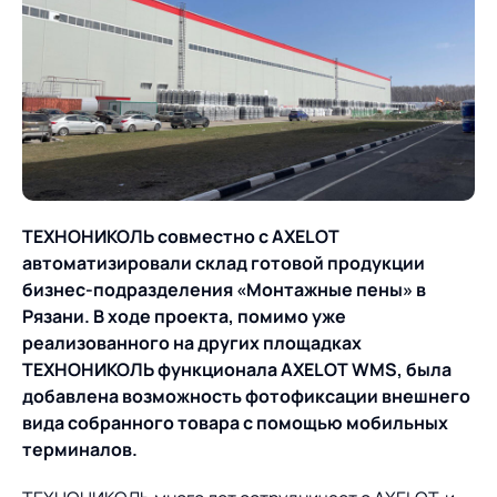
О компании
Партнеры
Продукты
ИТ-аккредитация
Импортозамещение
Управление цепями
Оптимизация в цепях
Услуги
поставок
поставок
Карьера
Логистический
Нетворкинг и обмен
Пресс-центр
Управление складами
Управление двором
консалтинг
опытом вместе с AXELOT
ТЕХНОНИКОЛЬ совместно с
AXELOT
Управление перевозками
Логистический
Новости
СМИ о нас
Автоматизация
Облачные сервисы
автоматизировали склад готовой продукции
и транспортным парком
консалтинг
процессов
бизнес-подразделения «Монтажные пены» в
Мероприятия
Архив мероприятий
Формирование центров
Проекты
Интегрированное
Роботизация
Рязани. В ходе проекта, помимо уже
Техническое оснащение
компетенций
планирование
реализованного на других площадках
Оборудование для склада
Проекты
ТЕХНОНИКОЛЬ функционала
AXELOT
WMS, была
Контакты
Постпроектное
Управление
добавлена возможность фотофиксации внешнего
сопровождение
AXELOT AI
контейнерным
вида собранного товара с помощью мобильных
Контакты
Академия
терминалом
терминалов.