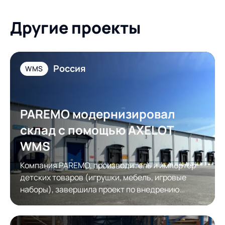
Другие проекты
Россия
WMS
PAREMO модернизировал
склад с помощью AXELOT
WMS
Компания PAREMO, производитель и импортер
детских товаров (игрушки, мебель, игровые
наборы), завершила проект по внедрению
системы управления складом AXELOT WMS.
Основной задачей проекта стала цифровизация