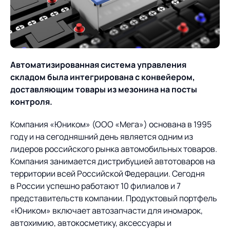
О компании
Партнеры
Продукты
ИТ-аккредитация
Импортозамещение
Управление цепями
Оптимизация в цепях
Услуги
поставок
поставок
Автоматизированная система управления
Карьера
складом была интегрирована с конвейером,
Логистический
Нетворкинг и обмен
Пресс-центр
Управление складами
Управление двором
доставляющим товары из мезонина на посты
консалтинг
опытом вместе с AXELOT
контроля.
Управление перевозками
Логистический
Новости
СМИ о нас
Автоматизация
Облачные сервисы
и транспортным парком
консалтинг
Компания «Юником» (ООО «Мега») основана в 1995
процессов
Мероприятия
Архив мероприятий
году и на сегодняшний день является одним из
Формирование центров
Проекты
Интегрированное
Роботизация
лидеров российского рынка автомобильных товаров.
Техническое оснащение
компетенций
планирование
Компания занимается дистрибуцией автотоваров на
Оборудование для склада
Проекты
Контакты
территории всей Российской Федерации. Сегодня
Постпроектное
Управление
в России успешно работают 10 филиалов и 7
сопровождение
AXELOT AI
контейнерным
представительств компании. Продуктовый портфель
Контакты
Академия
терминалом
«Юником» включает автозапчасти для иномарок,
автохимию, автокосметику, аксессуары и