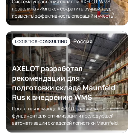
Система управления складом AXELOT WMS
позволила «Импэкс» сократить ручной труд,
повысить эффективность операций и учесть
требования контрагентов к упаковке товара
Россия
LOGISTICS-CONSULTING
AXELOT разработал
рекомендации для
подготовки склада Maunfeld
Rus к внедрению WMS
Проектная команда AXELOT заложила
фундамент для оптимизации и последующей
автоматизации складской логистики Maunfeld
Rus