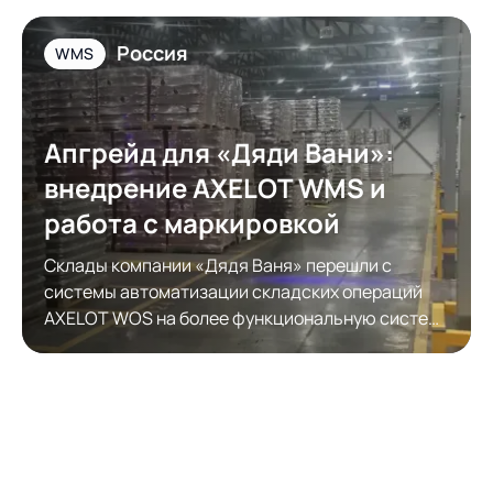
Россия
WMS
Апгрейд для «Дяди Вани»:
внедрение AXELOT WMS и
работа с маркировкой
Склады компании «Дядя Ваня» перешли с
системы автоматизации складских операций
AXELOT WOS на более функциональную систему
автоматизации складской логистики AXELOT
WMS. Модернизация обеспечила полноценную
работу с КИЗами.