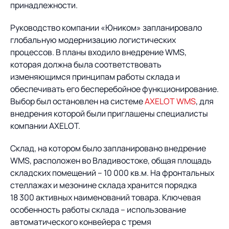
Предложение для
База знаний
принадлежности.
учебных заведений
Руководство компании «Юником» запланировало
База знаний
глобальную модернизацию логистических
процессов. В планы входило внедрение WMS,
которая должна была соответствовать
изменяющимся принципам работы склада и
обеспечивать его бесперебойное функционирование.
Выбор был остановлен на системе
AXELOT WMS
, для
внедрения которой были приглашены специалисты
компании AXELOT.
Склад, на котором было запланировано внедрение
WMS, расположен во Владивостоке, общая площадь
складских помещений – 10 000 кв.м. На фронтальных
стеллажах и мезонине склада хранится порядка
18 300 активных наименований товара. Ключевая
особенность работы склада – использование
автоматического конвейера с тремя