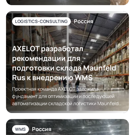
требования контрагентов к упаковке товара
Россия
LOGISTICS-CONSULTING
AXELOT разработал
рекомендации для
подготовки склада Maunfeld
Rus к внедрению WMS
Проектная команда AXELOT заложила
фундамент для оптимизации и последующей
автоматизации складской логистики Maunfeld
Rus
Россия
WMS