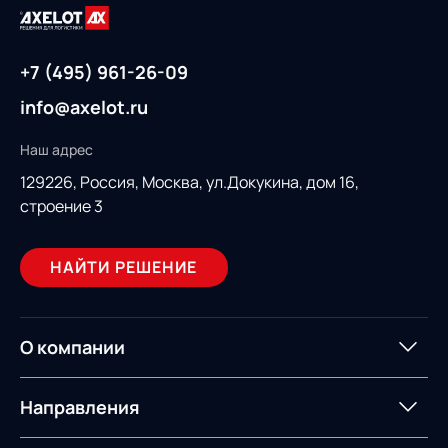
+7 (495) 961-26-09
info@axelot.ru
Наш адрес
129226, Россия,
Москва, ул.Докукина, дом 16,
строение 3
НАЙТИ РЕШЕНИЕ
О компании
О компании
Партнеры
Направления
ИТ-аккредитация
Импортозамещение