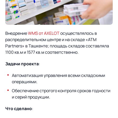
О компании
Партнеры
Продукты
ИТ-аккредитация
Импортозамещение
Управление цепями
Оптимизация в цепях
Услуги
поставок
поставок
Внедрение
WMS от AXELOT
осуществлялось в
Карьера
распределительном центре и на складе «ATM
Логистический
Нетворкинг и обмен
Пресс-центр
Управление складами
Управление двором
Partners» в Ташкенте; площадь складов составляла
консалтинг
опытом вместе с AXELOT
1100 кв.м и 1577 кв.м соответственно.
Управление перевозками
Логистический
Новости
СМИ о нас
Автоматизация
Облачные сервисы
и транспортным парком
консалтинг
Задачи проекта
:
процессов
Мероприятия
Архив мероприятий
Формирование центров
Проекты
Интегрированное
Роботизация
Автоматизация управления всеми складскими
Техническое оснащение
компетенций
планирование
операциями.
Оборудование для склада
Проекты
Контакты
Постпроектное
Обеспечение строгого контроля сроков годности
Управление
сопровождение
и серий продукции.
AXELOT AI
контейнерным
Контакты
Академия
терминалом
Что сделано
: