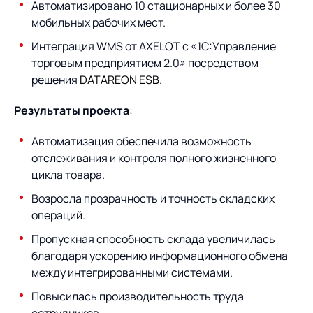
Предложение для
База знаний
Автоматизировано 10 стационарных и более 30
учебных заведений
мобильных рабочих мест.
База знаний
Интеграция WMS от AXELOT с «1С:Управление
торговым предприятием 2.0» посредством
решения
DATAREON ESB
.
Результаты проекта
:
Автоматизация обеспечила возможность
отслеживания и контроля полного жизненного
цикла товара.
Возросла прозрачность и точность складских
операций.
Пропускная способность склада увеличилась
благодаря ускорению информационного обмена
между интегрированными системами.
Повысилась производительность труда
сотрудников.