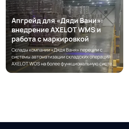
Апгрейд для «Дяди Вани»:
внедрение AXELOT WMS и
работа с маркировкой
Склады компании «Дядя Ваня» перешли с
системы автоматизации складских операций
AXELOT WOS на более функциональную систему
автоматизации складской логистики AXELOT
WMS. Модернизация обеспечила полноценную
работу с КИЗами.