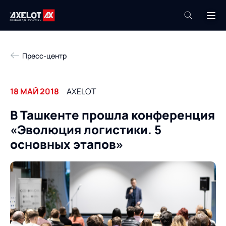
+7 (495) 961-26-09
Пресс-центр
Техподдержка
+7 (800) 600-68-34
18 МАЙ 2018
AXELOT
Компания
В Ташкенте прошла конференция
Услуги
«Эволюция логистики. 5
Продукты
Пресс-центр
основных этапов»
Роботизация
Проекты
Академия
Контакты
База знаний
О компании