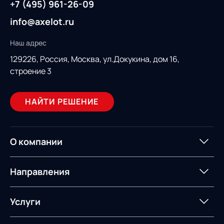
+7 (495) 961-26-09
info@axelot.ru
Наш адрес
129226, Россия,
Москва, ул.Докукина, дом 16,
строение 3
НАЙТИ РЕШЕНИЕ
О компании
О компании
Партнеры
Направления
ИТ-аккредитация
Импортозамещение
Управление цепями
Оптимизация в цепях
Услуги
поставок
поставок
Карьера