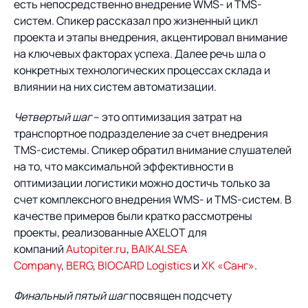
есть непосредственно внедрение WMS- и TMS-
систем. Спикер рассказал про жизненный цикл
проекта и этапы внедрения, акцентировал внимание
на ключевых факторах успеха. Далее речь шла о
конкретных технологических процессах склада и
влиянии на них систем автоматизации.
Четвертый шаг
– это оптимизация затрат на
транспортное подразделение за счет внедрения
TMS-системы. Спикер обратил внимание слушателей
на то, что максимальной эффективности в
оптимизации логистики можно достичь только за
счет комплексного внедрения WMS- и TMS-систем. В
качестве примеров были кратко рассмотрены
проекты, реализованные AXELOT для
компаний
Autopiter.ru
,
BAIKALSEA
Company
,
BERG
,
BIOCARD Logistics
и
ХК «Санг»
.
Финальный пятый шаг
посвящен подсчету