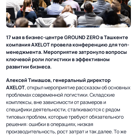
О компании
Партнеры
Продукты
ИТ-аккредитация
Импортозамещение
Управление цепями
Оптимизация в цепях
Услуги
17 мая в бизнес-центре GROUND ZERO в Ташкенте
поставок
поставок
Карьера
компания AXELOT провела конференцию для топ-
Логистический
Нетворкинг и обмен
Пресс-центр
Управление складами
Управление двором
менеджмента. Мероприятие затронуло вопросы
консалтинг
опытом вместе с AXELOT
ключевой роли логистики в эффективном
Управление перевозками
Логистический
развитии бизнеса.
Новости
СМИ о нас
Автоматизация
Облачные сервисы
и транспортным парком
консалтинг
процессов
Алексей Тимашов, генеральный директор
Мероприятия
Архив мероприятий
Формирование центров
Проекты
Интегрированное
Роботизация
AXELOT
, открыл мероприятие рассказом об основных
Техническое оснащение
компетенций
планирование
проблемах современной логистики. Складские
Оборудование для склада
Проекты
комплексы, вне зависимости от размеров и
Контакты
Постпроектное
Управление
специфики деятельности, сталкиваются с рядом
сопровождение
AXELOT AI
контейнерным
типовых проблем, которые требуют обязательного
Контакты
Академия
терминалом
решения: ошибки в операциях, низкая
производительность, рост затрат и так далее. То же