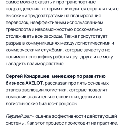
Предложение для
База знаний
самое можно сказать и про транспортные
учебных заведений
подразделения, которым приходится справляться с
высокими трудозатратами на планирование
База знаний
перевозок, неэффективным использованием
транспорта и невозможностью досконально
отслеживать все расходы. Также присутствует
разрыв в коммуникациях между логистическими и
коммерческими службами, которые зачастую не
понимают специфику работы друг друга и не могут
наладить взаимодействие.
Сергей Кондрашев, менеджер по развитию
бизнеса AXELOT
, рассказал про пять основных
этапов эволюции логистики, которые позволят
компании значительно снизить издержки на
логистические бизнес-процессы.
Первый шаг
– оценка эффективности действующей
системы. Как этот процесс происходит на практике,