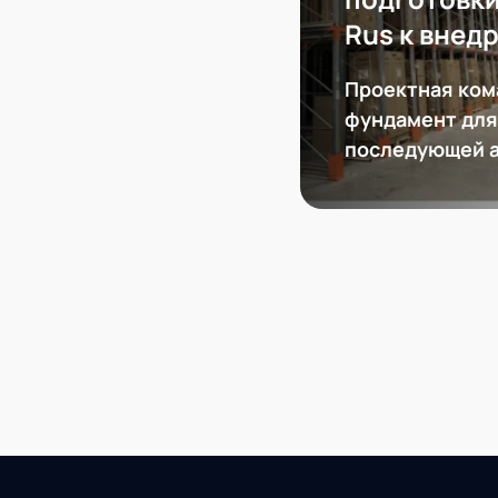
Rus к вне
Проектная ком
фундамент для
последующей 
складской логи