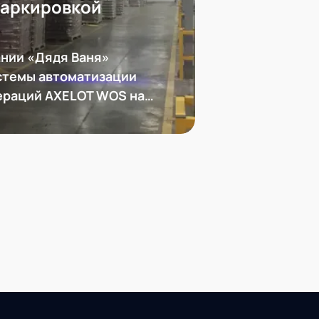
маркировкой
нии «Дядя Ваня»
стемы автоматизации
ераций AXELOT WOS на
иональную систему
и складской логистики
 Модернизация
олноценную работу с