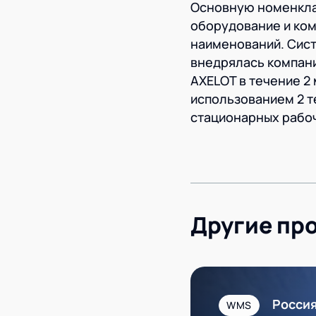
Основную номенкла
оборудование и ком
наименований. Сист
внедрялась компан
AXELOT в течение 2
использованием 2 т
стационарных рабоч
Другие пр
Росси
WMS