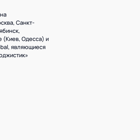
 на
сква, Санкт-
ябинск,
 (Киев, Одесса) и
obal, являющиеся
Лоджистик»