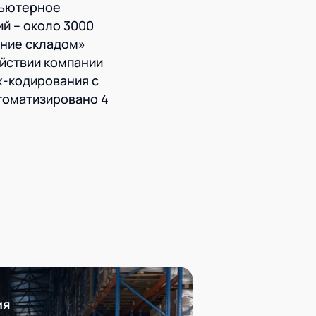
пьютерное
й – около 3000
ение складом»
йствии компании
х-кодирования с
томатизировано 4
ия