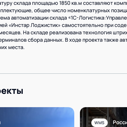
туру склада площадью 1850 кв.м составляют ком
плектующие, общее число номенклатурных позици
ема автоматизации склада «1С-Логистика:Управл
ией «Инстар Лоджистик» самостоятельно при соде
 месяцев. На складе реализована технология штри
ерминалов сбора данных. В ходе проекта также ав
их места.
оекты
я
Росс
WMS