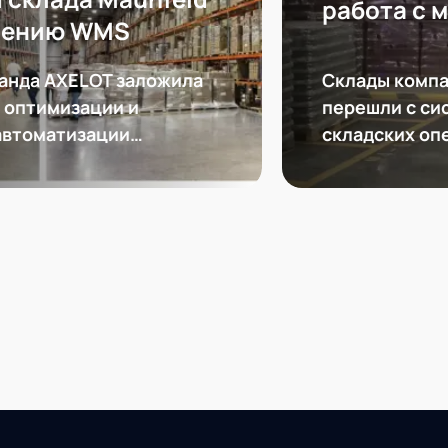
работа с 
дрению WMS
Склады компа
анда AXELOT заложила
перешли с си
 оптимизации и
складских оп
автоматизации
более функц
стики Maunfeld Rus
автоматизаци
AXELOT WMS.
обеспечила п
КИЗами.