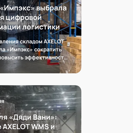
 «Импэкс» выбрала
ля цифровой
мации логистики
вления складом AXELOT
а «Импэкс» сократить
 повысить эффективность
честь требования
 к упаковке товара
ия
ля «Дяди Вани»:
е AXELOT WMS и