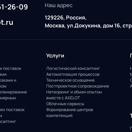
Наш адрес
61-26-09
129226, Россия,
t.ru
Москва, ул.Докукина, дом 16, ст
Услуги
и поставок
Логистический консалтинг
ами
Автоматизация процессов
озками и
Техническое оснащение
ком
Постпроектное сопровождение
планирование
Нетворкинг и обмен опытом
йнерным
вместе с AXELOT
Облачные сервисы
пях поставок
Формирование центров
м
компетенций
нсалтинг