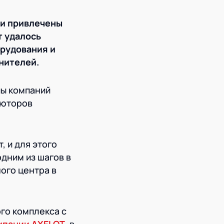
ли привлечены
т удалось
орудования и
нителей.
пы компаний
ьюторов
, и для этого
дним из шагов в
ого центра в
го комплекса с