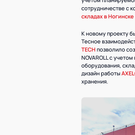
учетом планируемо
сотрудничестве с к
складах в Ногинске
К новому проекту б
Тесное взаимодейс
TECH
позволило соз
NOVAROLL с учетом 
оборудования, скла
дизайн работы
AXE
хранения.