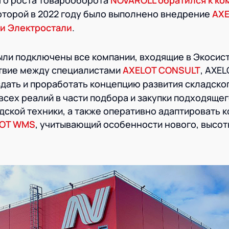
го роста товарооборота
NOVAROLL обратился к ко
оторой в 2022 году было выполнено внедрение
AXE
 и Электростали
.
ыли подключены все компании, входящие в Экосис
твие между специалистами
AXELOT CONSULT
, AXEL
дать и проработать концепцию развития складско
всех реалий в части подбора и закупки подходяще
дской техники, а также оперативно адаптировать 
LOT WMS
, учитывающий особенности нового, высот