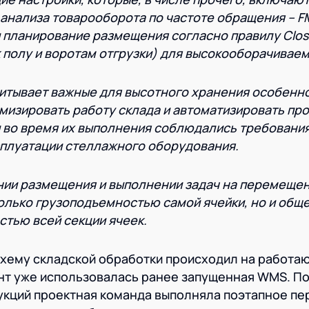
анализа товарооборота по частоте обращения – FM
и планирование размещения согласно правилу Close
 к полу и воротам отгрузки) для высокооборачивае
тывает важные для высотного хранения особенно
мизировать работу склада и автоматизировать пр
 во время их выполнения соблюдались требования
сплуатации стеллажного оборудования.
нии размещения и выполнении задач на перемеще
олько грузоподъемностью самой ячейки, но и общ
тью всей секции ячеек.
хему складской обработки происходил на работа
нт уже использовалась ранее запущенная WMS. П
укций проектная команда выполняла поэтапное п