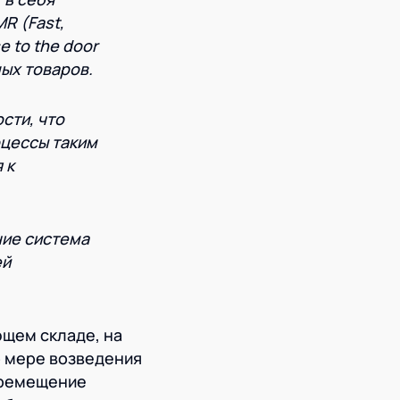
R (Fast,
 to the door
мых товаров.
сти, что
оцессы таким
 к
ние система
ей
ющем складе, на
о мере возведения
еремещение