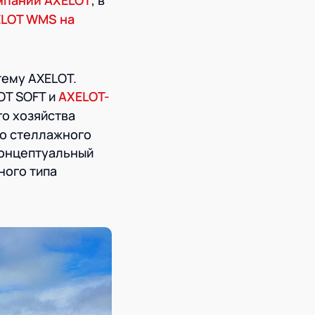
мпании AXELOT
, в
LOT WMS на
тему AXELOT.
OT SOFT и
AXELOT-
го хозяйства
го стеллажного
концептуальный
ного типа