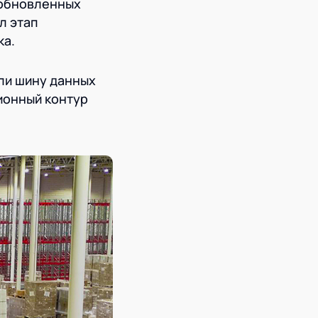
 обновленных
л этап
ка.
ли шину данных
ионный контур