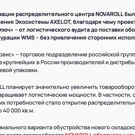
зации распределительного центра NOVAROLL бы
ления Экосистемы
AXELOT, благодаря чему проек
люч» – от логистического аудита до поставки об
урации WMS – без привлечения сторонних испол
рвис» – торговое подразделение российской груп
з крупнейших в России производителей и дистриб
евой упаковки.
LL планирует значительно увеличить товарооборот
аращивает логистические мощности. В частности, о
х потребностей стало открытие распределительн
 40 000 кв.м.
имального варианта обустройства нового складско