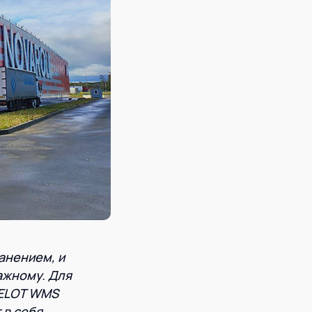
анением, и
лажному. Для
XELOT WMS
 в себя