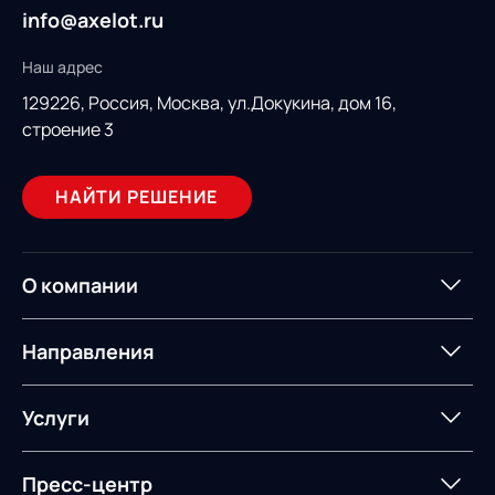
info@axelot.ru
Наш адрес
129226, Россия,
Москва, ул.Докукина, дом 16,
строение 3
НАЙТИ РЕШЕНИЕ
О компании
О компании
Партнеры
Направления
ИТ-аккредитация
Импортозамещение
Управление цепями
Оптимизация в цепях
Услуги
поставок
поставок
Карьера
Логистический
Нетворкинг и обмен
Пресс-центр
Управление складами
Управление двором