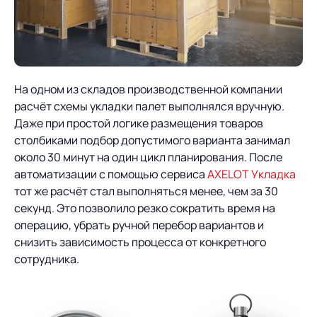
О компании
Партнеры
Продукты
ИТ-аккредитация
Импортозамещение
Управление цепями
Оптимизация в цепях
Услуги
поставок
поставок
На одном из складов производственной компании
Карьера
расчёт схемы укладки палет выполнялся вручную.
Логистический
Нетворкинг и обмен
Пресс-центр
Управление складами
Управление двором
Даже при простой логике размещения товаров
консалтинг
опытом вместе с AXELOT
столбиками подбор допустимого варианта занимал
Управление перевозками
Логистический
Новости
СМИ о нас
около 30 минут на один цикл планирования. После
Автоматизация
Облачные сервисы
и транспортным парком
консалтинг
автоматизации с помощью сервиса
AXELOT Укладка
процессов
Мероприятия
Архив мероприятий
тот же расчёт стал выполняться менее, чем за 30
Формирование центров
Проекты
Интегрированное
Роботизация
секунд. Это позволило резко сократить время на
Техническое оснащение
компетенций
планирование
операцию, убрать ручной перебор вариантов и
Оборудование для склада
Проекты
Контакты
Постпроектное
снизить зависимость процесса от конкретного
Управление
сопровождение
сотрудника.
AXELOT AI
контейнерным
Контакты
Академия
терминалом