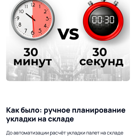
Предложение для
База знаний
учебных заведений
База знаний
Как было: ручное планирование
укладки на складе
До автоматизации расчёт укладки палет на складе