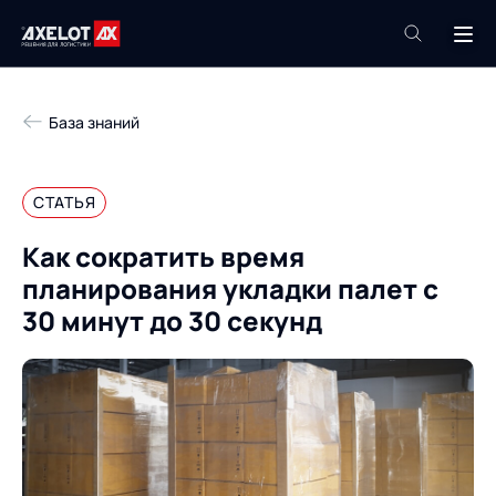
+7 (495) 961-26-09
База знаний
Техподдержка
+7 (800) 600-68-34
СТАТЬЯ
Компания
Как сократить время
Услуги
планирования укладки палет с
Продукты
Пресс-центр
30 минут до 30 секунд
Роботизация
Проекты
Академия
Контакты
База знаний
О компании