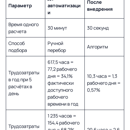
После
Параметр
автоматизаци
внедрения
и
Время одного
30 минут
30 секунд
расчета
Способ
Ручной
Алгоритм
подбора
перебор
617,5 часа =
77,2 рабочего
Трудозатраты
дня = 34,1%
10,3 часа = 1,3
в год при 5
фактически
рабочего дня =
расчётах в
доступного
0,57%
день
рабочего
времени в год
1 235 часов =
154,4 рабочего
Трудозатраты
дня = 68,2%
20,6 часа = 2,6